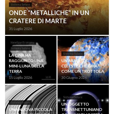
Sistema Solare
ONDE “METALLICHE” IN UN
CRATERE DI MARTE
31 Luglio 2026
NewSpacEconomy
Sistema Solare
Sistema Solare
LA CINA HA
RAGGIUNTO UNA
UN’ARACHIDE
MINI-LUNA DELLA
CELESTE CHE GIRA
TERRA
COME UN TROTTOLA
15 Luglio 2026
30 Giugno 2026
Sistema Solare
Sistema Solare
UN OGGETTO
UNA NUOVA PICCOLA
TRANSNETTUNIANO