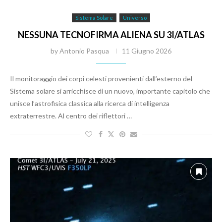
Sistema Solare
Universo
NESSUNA TECNOFIRMA ALIENA SU 3I/ATLAS
by
Antonio Pasqua
11 Giugno 2026
Il monitoraggio dei corpi celesti provenienti dall’esterno del
Sistema solare si arricchisce di un nuovo, importante capitolo che
unisce l’astrofisica classica alla ricerca di intelligenza
extraterrestre. Al centro dei riflettori …