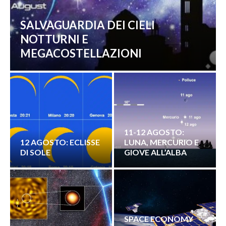
SALVAGUARDIA DEI CIELI
NOTTURNI E
MEGACOSTELLAZIONI
11-12 AGOSTO:
12 AGOSTO: ECLISSE
LUNA, MERCURIO E
DI SOLE
GIOVE ALL’ALBA
SPACE ECONOMY