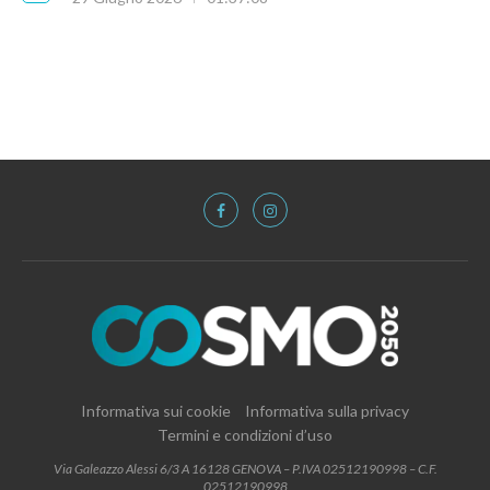
Informativa sui cookie
Informativa sulla privacy
Termini e condizioni d’uso
Via Galeazzo Alessi 6/3 A 16128 GENOVA – P.IVA 02512190998 – C.F.
02512190998