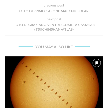
previous post
FOTO DI PRIMO CAPONI: MACCHIE SOLARI
next post
FOTO DI GRAZIANO VENTRE: COMETA C/2023 A3
(TSUCHINSHAN-ATLAS)
YOU MAY ALSO LIKE