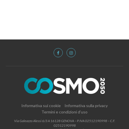
Informativa sui cookie
Informativa sulla privacy
Termini e condizioni d’uso
Via Galeazzo Alessi 6/3 A 16128 GENOVA – P.IVA 02512190998 – C.F.
02512190998