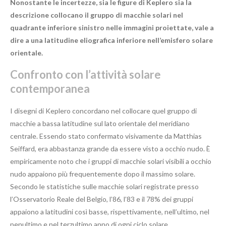
Nonostante le incertezze, sia le figure di Keplero sia la
descrizione collocano il gruppo di macchie solari nel
quadrante inferiore sinistro nelle immagini proiettate, vale a
dire a una latitudine eliografica inferiore nell’emisfero solare
orientale.
Confronto con l’attività solare
contemporanea
I disegni di Keplero concordano nel collocare quel gruppo di
macchie a bassa latitudine sul lato orientale del meridiano
centrale. Essendo stato confermato visivamente da Matthias
Seiffard, era abbastanza grande da essere visto a occhio nudo. È
empiricamente noto che i gruppi di macchie solari visibili a occhio
nudo appaiono più frequentemente dopo il massimo solare.
Secondo le statistiche sulle macchie solari registrate presso
l’Osservatorio Reale del Belgio, l’86, l’83 e il 78% dei gruppi
appaiono a latitudini così basse, rispettivamente, nell’ultimo, nel
penultimo e nel terzultimo anno di ogni ciclo solare.