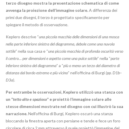
terzo disegno mostra la presentazione schematica di come
avvenga la proiezione dell’immagine solare.
A differenza dei
primi due disegni, il terzo è progettato specificamente per
spiegare il metodo di osservazione.
Keplero descrive “
una piccola macchia delle dimensioni di una mosca
nella parte inferiore sinistra del diagramma, debole come una nuvola
sottile
” nella sua casa e “
una piccola macchia di profonda oscurità verso
il centro… per dimensioni e aspetto come una pulce sottile
” nella “
parte
inferiore sinistra del diagramma
” a “
più o meno un terzo del diametro di
distanza dal bordo estremo e più vicino
” nell’officina di Burgi
(pp. D1b–
D3a)
.
Per entrambe le osservazioni, Keplero utilizzò una stanza con
un “
tetto alto e spazioso
” e proiettò l’immagine solare alle
stesse dimensioni mostrate nel disegno con cui illustrò la sua
narrazione.
Nell’officina di Burgi, Keplero oscurò una stanza
bloccando la finestra aperta con persiane e tende e fece un foro
circolare di circa 2 mm attraverso il quale proiettò l’immagine del