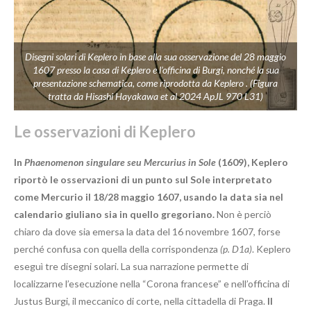
Disegni solari di Keplero in base alla sua osservazione del 28 maggio
1607 presso la casa di Keplero e l’officina di Burgi, nonché la sua
presentazione schematica, come riprodotta da Keplero . (Figura
tratta da Hisashi Hayakawa et al 2024 ApJL 970 L31)
Le osservazioni di Keplero
In
Phaenomenon singulare seu Mercurius in Sole
(1609), Keplero
riportò le osservazioni di un punto sul Sole interpretato
come Mercurio il 18/28 maggio 1607, usando la data sia nel
calendario giuliano sia in quello gregoriano.
Non è perciò
chiaro da dove sia emersa la data del 16 novembre 1607, forse
perché confusa con quella della corrispondenza
(p. D1a)
. Keplero
eseguì tre disegni solari. La sua narrazione permette di
localizzarne l’esecuzione nella “Corona francese” e nell’officina di
Justus Burgi, il meccanico di corte, nella cittadella di Praga.
Il