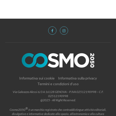
Informativa sui cookie
Informativa sulla privacy
Termini e condizioni d’uso
Via Galeazzo Alessi 6/3 A 16128 GENOVA – P.IVA 02512190998 – C.F.
02512190998
@2025 - All Right Reserved.
®
Cosmo2050
è un marchio registrato che contraddistingue attività editoriali,
divulgative e informative dedicate allo spazio, all’astronomia e alla cultura