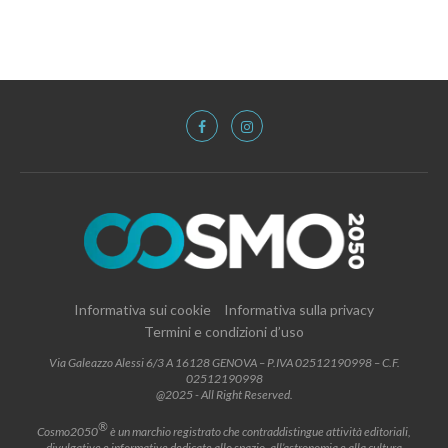
Informativa sui cookie
Informativa sulla privacy
Termini e condizioni d’uso
Via Galeazzo Alessi 6/3 A 16128 GENOVA – P.IVA 02512190998 – C.F.
02512190998
@2025 - All Right Reserved.
®
Cosmo2050
è un marchio registrato che contraddistingue attività editoriali,
divulgative e informative dedicate allo spazio, all’astronomia e alla cultura