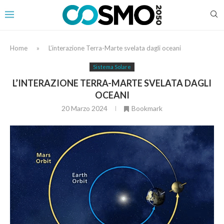
Home
»
L’interazione Terra-Marte svelata dagli oceani
Sistema Solare
L’INTERAZIONE TERRA-MARTE SVELATA DAGLI
OCEANI
20 Marzo 2024
Bookmark