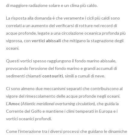
di maggiore radiazione solare e un clima più caldo.
La risposta alla domanda è che veramente i cicli più caldi sono
correlati a un aumento del verificarsi di rotture nel record di
acque profonde, legate a una circolazione oceanica profonda più
vigorosa, con
vortici abissali
che mitigano la stagnazione degli
oceani.
Questi vortici spesso raggiungono il fondo marino abissale,
provocando l’erosione del fondo marino e grandi accumuli di
sedimenti chiamati
contouriti
, simili a cumuli di neve.
Ci sono almeno due meccanismi separati che contribuiscono al
vigore del rimescolamento delle acque profonde negli oceani.
L’
Amoc
(
Atlantic meridional overturning circulation
), che guida la
Corrente del Golfo e mantiene i climi temperati in Europa e i
vortici oceanici profondi.
Come l’interazione tra i diversi processi che guidano le dinamiche