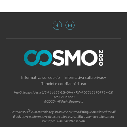
Informativa sui cookie
Informativa sulla privacy
Termini e condizioni d’uso
Via Galeazzo Alessi 6/3 A 16128 GENOVA – P.IVA 02512190998 – C.F.
02512190998
@2025 - All Right Reserved.
®
Cosmo2050
è un marchio registrato che contraddistingue attività editoriali,
divulgative e informative dedicate allo spazio, all’astronomia e alla cultura
scientifica. Tutti i diritti riservati.