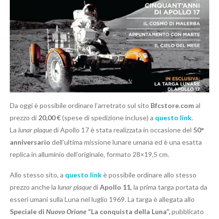
Da oggi è possibile ordinare l’arretrato sul sito
Bfcstore
.
com
al
prezzo di
20,00 €
(spese di spedizione incluse) a
questo link
.
La
lunar plaque
di Apollo 17 è stata realizzata in occasione del
50°
anniversario
dell’ultima missione lunare umana ed è una esatta
replica in alluminio dell’originale, formato 28×19,5 cm.
Allo stesso sito, a
questo link
è possibile ordinare allo stesso
prezzo anche la
lunar plaque
di
Apollo 11
, la prima targa portata da
esseri umani sulla Luna nel luglio 1969. La targa è allegata allo
Speciale di
Nuovo Orione
“La conquista della Luna”,
pubblicato