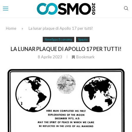
Home
»
La lunar plaque di Apollo 17 per tutti!
NewSpacEconomy
Spazio
LA LUNAR PLAQUE DI APOLLO 17 PER TUTTI!
8 Aprile 2023
Bookmark