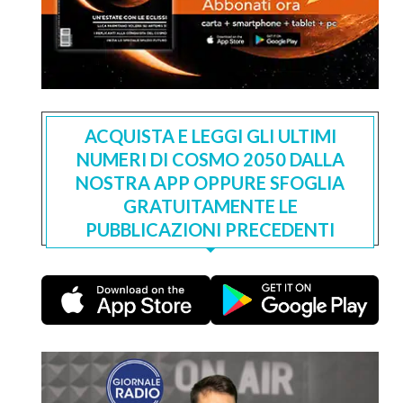
ACQUISTA E LEGGI GLI ULTIMI
NUMERI DI COSMO 2050 DALLA
NOSTRA APP OPPURE SFOGLIA
GRATUITAMENTE LE
PUBBLICAZIONI PRECEDENTI