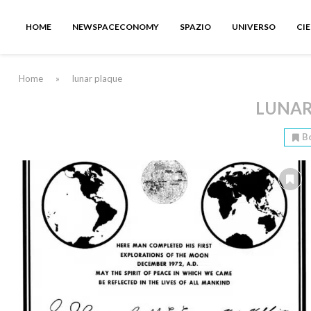
HOME
NEWSPACECONOMY
SPAZIO
UNIVERSO
CI
Home
»
lunar plaque
LUNAR
B