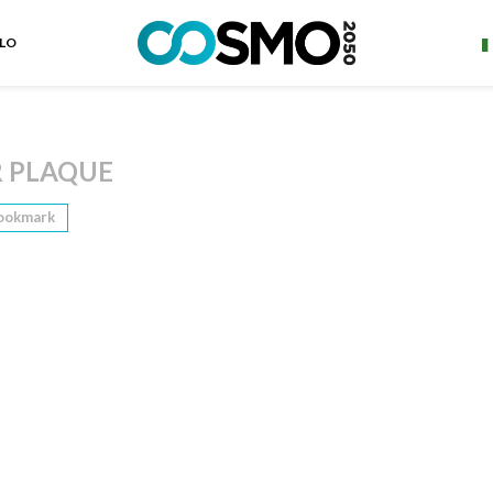
ELO
 PLAQUE
ookmark