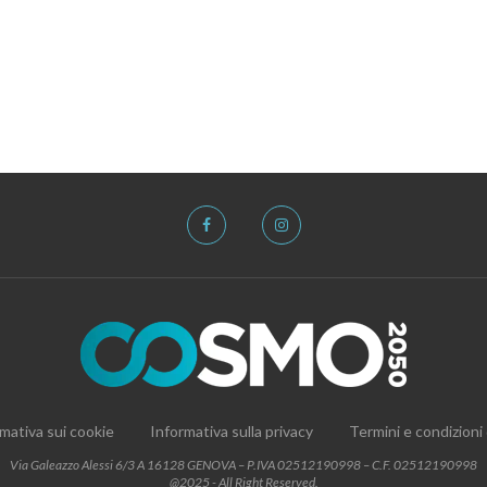
mativa sui cookie
Informativa sulla privacy
Termini e condizioni
Via Galeazzo Alessi 6/3 A 16128 GENOVA – P.IVA 02512190998 – C.F. 02512190998
@2025 - All Right Reserved.