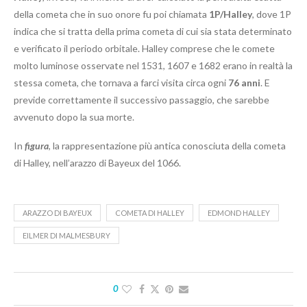
della cometa che in suo onore fu poi chiamata
1P/Halley
, dove 1P
indica che si tratta della prima cometa di cui sia stata determinato
e verificato il periodo orbitale. Halley comprese che le comete
molto luminose osservate nel 1531, 1607 e 1682 erano in realtà la
stessa cometa, che tornava a farci visita circa ogni
76 anni
. E
previde correttamente il successivo passaggio, che sarebbe
avvenuto dopo la sua morte.
In
figura
, la rappresentazione più antica conosciuta della cometa
di Halley, nell’arazzo di Bayeux del 1066.
ARAZZO DI BAYEUX
COMETA DI HALLEY
EDMOND HALLEY
EILMER DI MALMESBURY
0