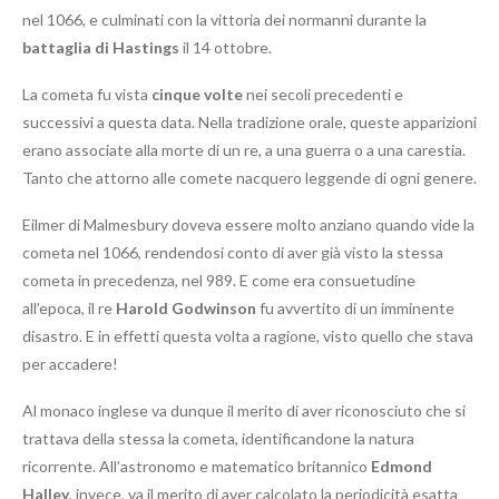
nel 1066, e culminati con la vittoria dei normanni durante la
battaglia di Hastings
il 14 ottobre.
La cometa fu vista
cinque volte
nei secoli precedenti e
successivi a questa data. Nella tradizione orale, queste apparizioni
erano associate alla morte di un re, a una guerra o a una carestia.
Tanto che attorno alle comete nacquero leggende di ogni genere.
Eilmer di Malmesbury doveva essere molto anziano quando vide la
cometa nel 1066, rendendosi conto di aver già visto la stessa
cometa in precedenza, nel 989. E come era consuetudine
all’epoca, il re
Harold Godwinson
fu avvertito di un imminente
disastro. E in effetti questa volta a ragione, visto quello che stava
per accadere!
Al monaco inglese va dunque il merito di aver riconosciuto che si
trattava della stessa la cometa, identificandone la natura
ricorrente. All’astronomo e matematico britannico
Edmond
Halley
, invece, va il merito di aver calcolato la periodicità esatta