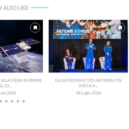
 ALSO LIKE
LLA FIERA DI RIMINI
GLI ASTRONAUTI DI ARTEMIS 2 IN
L 23...
VISITA A...
osto 2026
18 Luglio 2026