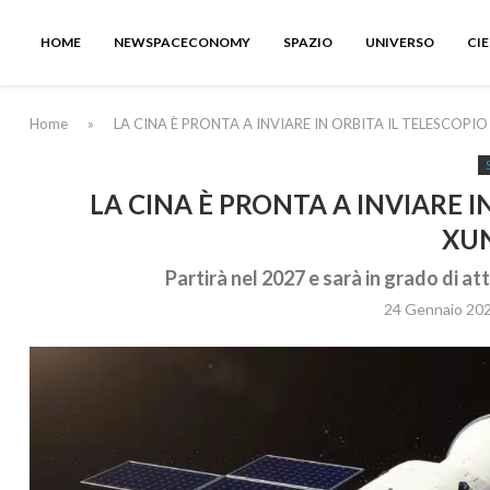
HOME
NEWSPACECONOMY
SPAZIO
UNIVERSO
CI
Home
»
LA CINA È PRONTA A INVIARE IN ORBITA IL TELESCOPI
LA CINA È PRONTA A INVIARE I
XU
Partirà nel 2027 e sarà in grado di a
24 Gennaio 20