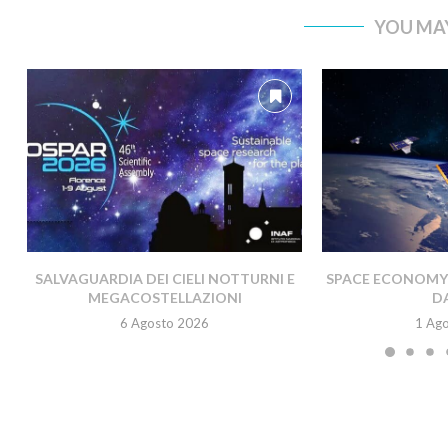
YOU MAY
SALVAGUARDIA DEI CIELI NOTTURNI E
SPACE ECONOMY A
MEGACOSTELLAZIONI
DA
6 Agosto 2026
1 Ag