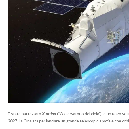
È stato battezzato
Xuntian
(“Osservatorio del cielo”), e un razzo ve
2027
. La Cina sta per lanciare un grande telescopio spaziale che orb