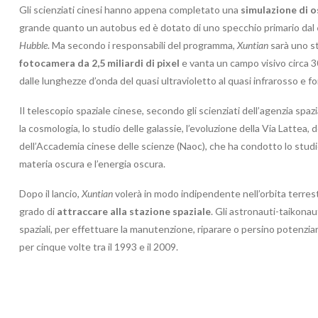
Gli scienziati cinesi hanno appena completato una
simulazione di 
grande quanto un autobus ed è dotato di uno specchio primario dal
Hubble
. Ma secondo i responsabili del programma,
Xuntian
sarà uno st
fotocamera da 2,5 miliardi di pixel
e vanta un campo visivo circa 3
dalle lunghezze d’onda del quasi ultravioletto al quasi infrarosso e f
Il telescopio spaziale cinese, secondo gli scienziati dell’agenzia spazi
la cosmologia, lo studio delle galassie, l’evoluzione della Via Lattea
dell’Accademia cinese delle scienze (Naoc), che ha condotto lo studi
materia oscura e l’energia oscura.
Dopo il lancio,
Xuntian
volerà in modo indipendente nell’orbita terres
grado di
attraccare alla stazione spaziale
. Gli astronauti-taikonau
spaziali, per effettuare la manutenzione, riparare o persino potenzia
per cinque volte tra il 1993 e il 2009.