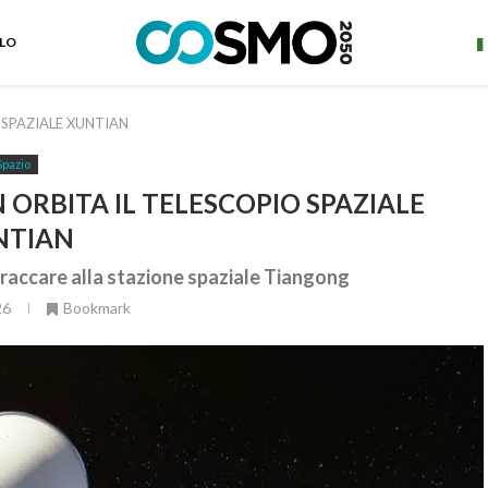
ELO
O SPAZIALE XUNTIAN
Spazio
N ORBITA IL TELESCOPIO SPAZIALE
NTIAN
ttraccare alla stazione spaziale Tiangong
26
Bookmark