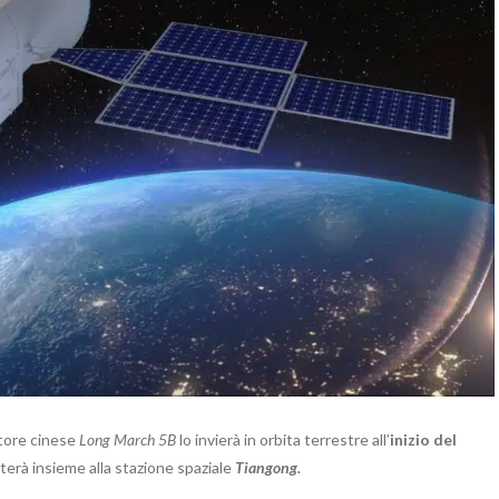
ttore cinese
Long March 5B
lo invierà in orbita terrestre all’
inizio del
iterà insieme alla stazione spaziale
Tiangong.