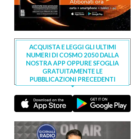
ACQUISTA E LEGGI GLI ULTIMI
NUMERI DI COSMO 2050 DALLA
NOSTRA APP OPPURE SFOGLIA
GRATUITAMENTE LE
PUBBLICAZIONI PRECEDENTI