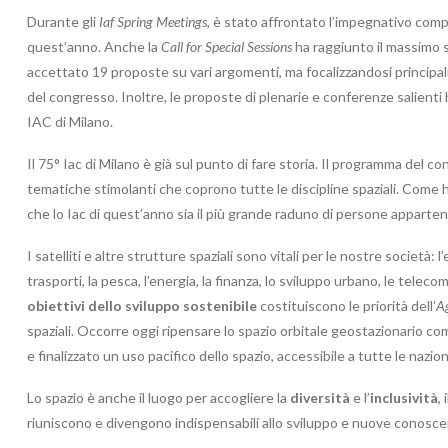
Durante gli
Iaf Spring Meetings
, è stato affrontato l’impegnativo comp
quest’anno. Anche la
Call for Special Sessions
ha raggiunto il massimo s
accettato 19 proposte su vari argomenti, ma focalizzandosi principalme
del congresso. Inoltre, le proposte di plenarie e conferenze salienti 
IAC di Milano.
Il 75° Iac di Milano è già sul punto di fare storia. Il programma del c
tematiche stimolanti che coprono tutte le discipline spaziali. Come h
che lo Iac di quest’anno sia il più grande raduno di persone appartene
I satelliti e altre strutture spaziali sono vitali per le nostre società: l
trasporti, la pesca, l’energia, la finanza, lo sviluppo urbano, le teleco
obiettivi dello sviluppo sostenibile
costituiscono le priorità dell’
A
spaziali. Occorre oggi ripensare lo spazio orbitale geostazionario come
e finalizzato un uso pacifico dello spazio, accessibile a tutte le nazion
Lo spazio è anche il luogo per accogliere la
diversità
e l’
inclusività
,
riuniscono e divengono indispensabili allo sviluppo e nuove conosce