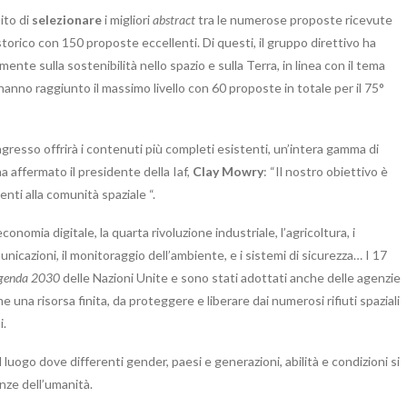
ito di
selezionare
i migliori
abstract
tra le numerose proposte ricevute
torico con 150 proposte eccellenti. Di questi, il gruppo direttivo ha
nte sulla sostenibilità nello spazio e sulla Terra, in linea con il tema
hanno raggiunto il massimo livello con 60 proposte in totale per il 75°
ongresso offrirà i contenuti più completi esistenti, un’intera gamma di
a affermato il presidente della Iaf,
Clay Mowry
: “Il nostro obiettivo è
nti alla comunità spaziale “.
’economia digitale, la quarta rivoluzione industriale, l’agricoltura, i
municazioni, il monitoraggio dell’ambiente, e i sistemi di sicurezza… I 17
genda 2030
delle Nazioni Unite e sono stati adottati anche delle agenzie
 una risorsa finita, da proteggere e liberare dai numerosi rifiuti spaziali
i.
 il luogo dove differenti gender, paesi e generazioni, abilità e condizioni si
nze dell’umanità.