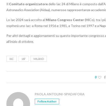
Il
Comitato organizzatore
dello Iac 24 di Milano è composto dall’Agen
Astronautics Association
(Aidaa), numerose rappresentanze accademiche
Lo Iac 2024 sarà accolto al
Milano Congress Center
(MiCo), tra i pi
ospiterà uno Iac: a Roma nel 1956 e 1981, a Torino nel 1997 e a Napo
Per altri dettagli e aggiornamenti su questo importante congresso a
all’inizio di ottobre.
IAC
IAF
MILANO
0
PAOLA ANTOLINI-SPADAFORA
Follow Author