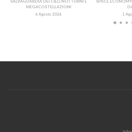
SALVAGUARDIA DEI CIELI NOTTURNI E
SPACE ECONOMY A
MEGACOSTELLAZIONI
DA
6 Agosto 2026
1 Ag
Infor