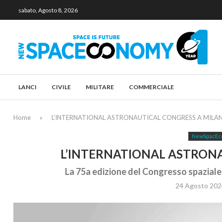
sabato, Agosto 8, 2026
LANCI
CIVILE
MILITARE
COMMERCIALE
Home
»
L’INTERNATIONAL ASTRONAUTICAL CONGRESS A MILA
NewSpacEc
L’INTERNATIONAL ASTRON
La 75a edizione del Congresso spaziale 
24 Agosto 202