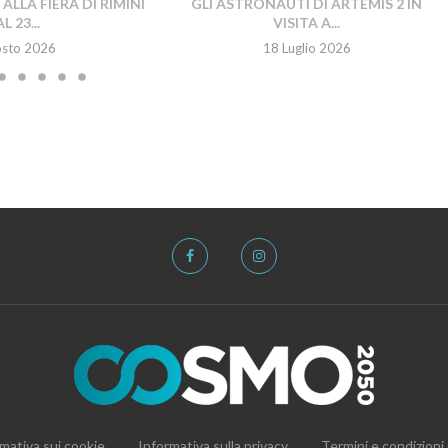
LLA FIERA DI RIMINI
GLI ASTRONAUTI DI ARTEMIS 2 IN
L 23...
VISITA A...
osto 2026
18 Luglio 2026
mativa sui cookie
Informativa sulla privacy
Termini e condizioni