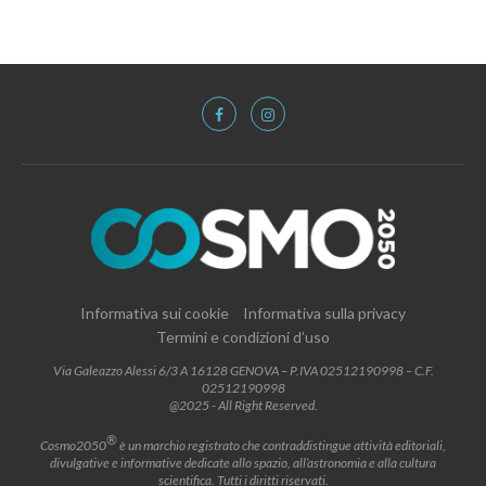
Informativa sui cookie
Informativa sulla privacy
Termini e condizioni d’uso
Via Galeazzo Alessi 6/3 A 16128 GENOVA – P.IVA 02512190998 – C.F.
02512190998
@2025 - All Right Reserved.
®
Cosmo2050
è un marchio registrato che contraddistingue attività editoriali,
divulgative e informative dedicate allo spazio, all’astronomia e alla cultura
scientifica. Tutti i diritti riservati.