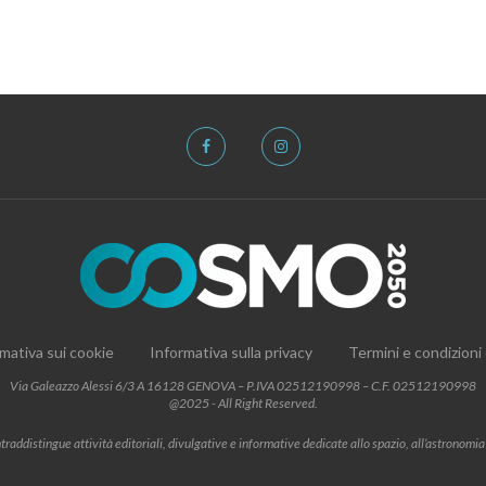
mativa sui cookie
Informativa sulla privacy
Termini e condizioni
Via Galeazzo Alessi 6/3 A 16128 GENOVA – P.IVA 02512190998 – C.F. 02512190998
@2025 - All Right Reserved.
addistingue attività editoriali, divulgative e informative dedicate allo spazio, all’astronomia e al