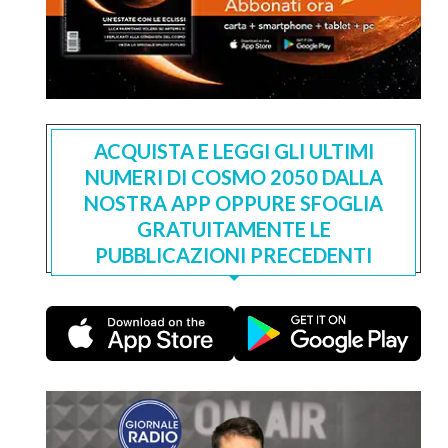
ACQUISTA E LEGGI GLI ULTIMI
NUMERI DI COSMO 2050 DALLA
NOSTRA APP OPPURE SFOGLIA
GRATUITAMENTE LE
PUBBLICAZIONI PRECEDENTI