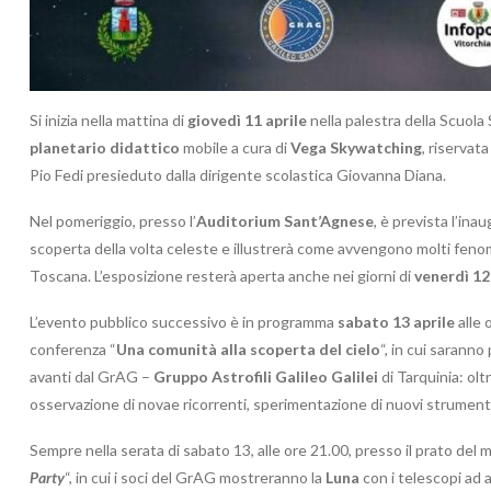
Si inizia nella mattina di
giovedì 11 aprile
nella palestra della Scuola
planetario didattico
mobile a cura di
Vega Skywatching
, riservat
Pio Fedi presieduto dalla dirigente scolastica Giovanna Diana.
Nel pomeriggio, presso l’
Auditorium Sant’Agnese
, è prevista l’ina
scoperta della volta celeste e illustrerà come avvengono molti fenomeni
Toscana. L’esposizione resterà aperta anche nei giorni di
venerdì 12
L’evento pubblico successivo è in programma
sabato 13 aprile
alle 
conferenza “
Una comunità alla scoperta del cielo
“, in cui sarann
avanti dal GrAG –
Gruppo Astrofili Galileo Galilei
di Tarquinia: olt
osservazione di novae ricorrenti, sperimentazione di nuovi strumenti
Sempre nella serata di sabato 13, alle ore 21.00, presso il prato del
Party
“, in cui i soci del GrAG mostreranno la
Luna
con i telescopi ad