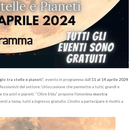
ggio tra stelle e pianeti
“, evento in programma dall’
11 al 14 aprile 2024
fessionisti del settore. Un’occasione che permette a tutti, grandi e
e tra astri e pianeti. “Oltre il blu” propone l’omonima
mostra
nti a tema, tutti a ingresso gratuito. L’invito a partecipare è rivolto a