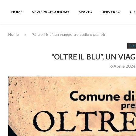
HOME
NEWSPACECONOMY
SPAZIO
UNIVERSO
CI
Home
»
“Oltre il Blu”, un viaggio tra stelle e pianeti
Ciel
“OLTRE IL BLU”, UN VIA
6 Aprile 2024