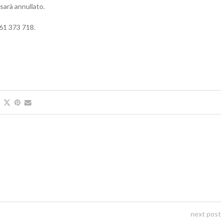
 sarà annullato.
761 373 718.
next post