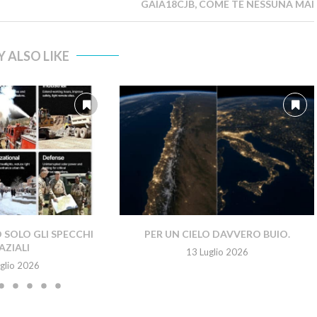
GAIA18CJB, COME TE NESSUNA MAI
 ALSO LIKE
SOLO GLI SPECCHI
PER UN CIELO DAVVERO BUIO.
AZIALI
13 Luglio 2026
glio 2026