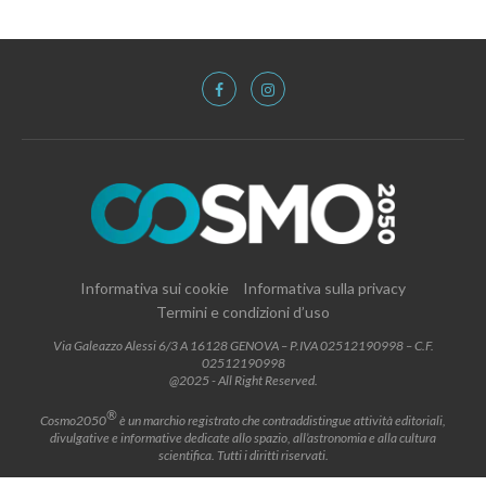
Informativa sui cookie
Informativa sulla privacy
Termini e condizioni d’uso
Via Galeazzo Alessi 6/3 A 16128 GENOVA – P.IVA 02512190998 – C.F.
02512190998
@2025 - All Right Reserved.
®
Cosmo2050
è un marchio registrato che contraddistingue attività editoriali,
divulgative e informative dedicate allo spazio, all’astronomia e alla cultura
scientifica. Tutti i diritti riservati.