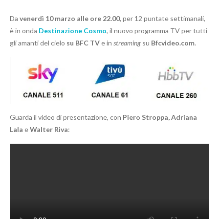
Da
venerdì 10 marzo alle ore 22.00,
per 12 puntate settimanali,
è in onda
Destinazione Cosmo
, il nuovo programma TV per tutti
gli amanti del cielo
su BFC TV
e in
streaming
su
Bfcvideo.com
.
Guarda il video di presentazione, con
Piero Stroppa, Adriana
Lala
e
Walter Riva
: