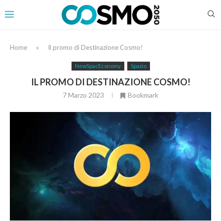
Home
»
Il promo di Destinazione Cosmo!
NewSpacEconomy
Spazio
IL PROMO DI DESTINAZIONE COSMO!
7 Marzo 2023
Bookmark