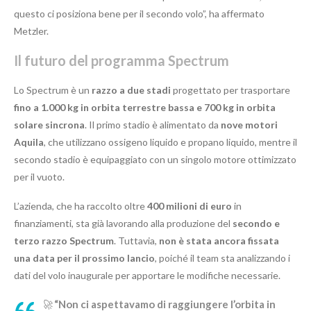
questo ci posiziona bene per il secondo volo”, ha affermato
Metzler.
Il futuro del programma Spectrum
Lo Spectrum è un
razzo a due stadi
progettato per trasportare
fino a 1.000 kg in orbita terrestre bassa e 700 kg in orbita
solare sincrona
. Il primo stadio è alimentato da
nove motori
Aquila
, che utilizzano ossigeno liquido e propano liquido, mentre il
secondo stadio è equipaggiato con un singolo motore ottimizzato
per il vuoto.
L’azienda, che ha raccolto oltre
400 milioni di euro
in
finanziamenti, sta già lavorando alla produzione del
secondo e
terzo razzo Spectrum
. Tuttavia,
non è stata ancora fissata
una data per il prossimo lancio
, poiché il team sta analizzando i
dati del volo inaugurale per apportare le modifiche necessarie.
🚀
“Non ci aspettavamo di raggiungere l’orbita in