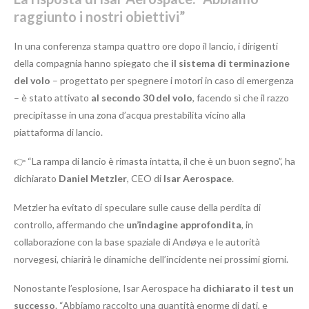
raggiunto i nostri obiettivi”
In una conferenza stampa quattro ore dopo il lancio, i dirigenti
della compagnia hanno spiegato che
il sistema di terminazione
del volo
– progettato per spegnere i motori in caso di emergenza
– è stato attivato
al secondo 30 del volo
, facendo sì che il razzo
precipitasse in una zona d’acqua prestabilita vicino alla
piattaforma di lancio.
👉 “La rampa di lancio è rimasta intatta, il che è un buon segno”, ha
dichiarato
Daniel Metzler
, CEO di
Isar Aerospace
.
Metzler ha evitato di speculare sulle cause della perdita di
controllo, affermando che
un’indagine approfondita
, in
collaborazione con la base spaziale di Andøya e le autorità
norvegesi, chiarirà le dinamiche dell’incidente nei prossimi giorni.
Nonostante l’esplosione, Isar Aerospace ha
dichiarato il test un
successo
. “Abbiamo raccolto una quantità enorme di dati, e