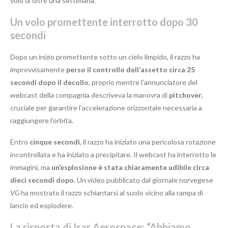
volo di oltre una settimana.
Un volo promettente interrotto dopo 30
secondi
Dopo un inizio promettente sotto un cielo limpido, il razzo ha
improvvisamente
perso il controllo dell’assetto circa 25
secondi dopo il decollo
, proprio mentre l’annunciatore del
webcast della compagnia descriveva la manovra di
pitchover
,
cruciale per garantire l’accelerazione orizzontale necessaria a
raggiungere l’orbita.
Entro
cinque secondi
, il razzo ha iniziato una pericolosa rotazione
incontrollata e ha iniziato a precipitare. Il webcast ha interrotto le
immagini, ma
un’esplosione è stata chiaramente udibile circa
dieci secondi dopo
. Un video pubblicato dal giornale norvegese
VG
ha mostrato il razzo schiantarsi al suolo vicino alla rampa di
lancio ed esplodere.
La risposta di Isar Aerospace: “Abbiamo