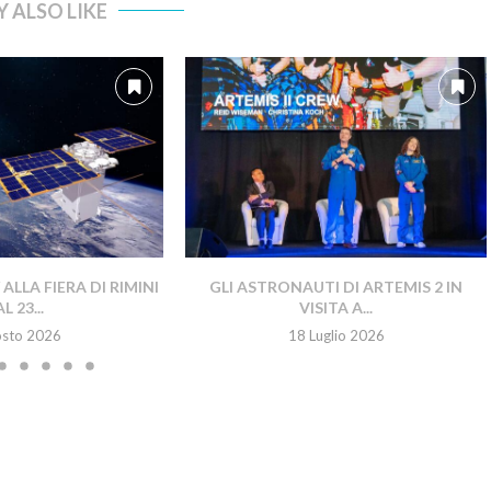
 ALSO LIKE
LLA FIERA DI RIMINI
GLI ASTRONAUTI DI ARTEMIS 2 IN
L 23...
VISITA A...
osto 2026
18 Luglio 2026