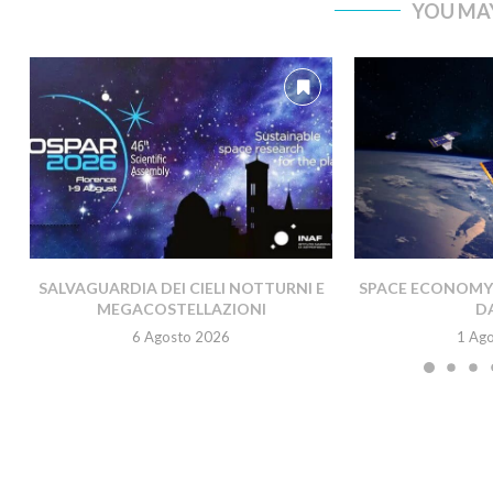
YOU MAY
SALVAGUARDIA DEI CIELI NOTTURNI E
SPACE ECONOMY A
MEGACOSTELLAZIONI
DA
6 Agosto 2026
1 Ag