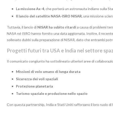
La missione Ax-4
, che porterà un astronauta indiano sulla Sta
Il lancio del satellite NASA-ISRO NISAR
, una missione scient
Tuttavia, il lancio di
NISAR ha subito ritardi
a causa di problemi ter
NASA né ISRO hanno fornito una data aggiornata. Inoltre, il recente
sollevato dubbi sulla preparazione di NISAR, dato che entrambi pot
Progetti futuri tra USA e India nel settore spaz
Il comunicato congiunto ha sottolineato ulteriori aree di collaborazion
Missioni di volo umano di lunga durata
Sicurezza dei voli spaziali
Protezione planetaria
Turismo spaziale e produzione nello spazio
Con questa partnership, India e Stati Uniti rafforzano il loro ruolo di