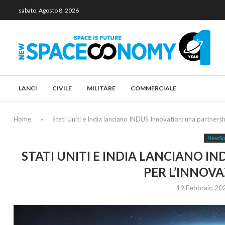
sabato, Agosto 8, 2026
LANCI
CIVILE
MILITARE
COMMERCIALE
Home
»
Stati Uniti e India lanciano INDUS Innovation: una partnersh
NewSp
STATI UNITI E INDIA LANCIANO I
PER L’INNOVA
19 Febbraio 20