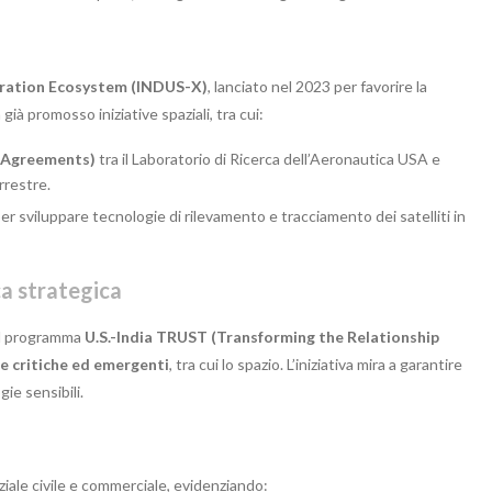
eration Ecosystem (INDUS-X)
, lanciato nel 2023 per favorire la
già promosso iniziative spaziali, tra cui:
 Agreements)
tra il Laboratorio di Ricerca dell’Aeronautica USA e
rrestre.
per sviluppare tecnologie di rilevamento e tracciamento dei satelliti in
ca strategica
 il programma
U.S.-India TRUST (Transforming the Relationship
e critiche ed emergenti
, tra cui lo spazio. L’iniziativa mira a garantire
gie sensibili.
iale civile e commerciale, evidenziando: