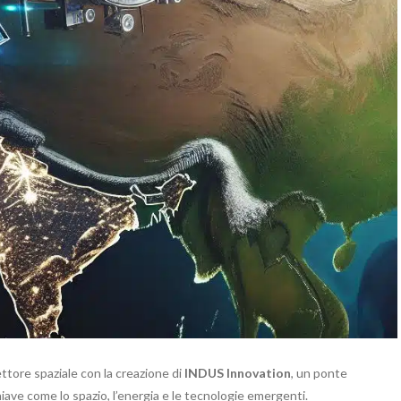
ettore spaziale con la creazione di
INDUS Innovation
, un ponte
iave come lo spazio, l’energia e le tecnologie emergenti.