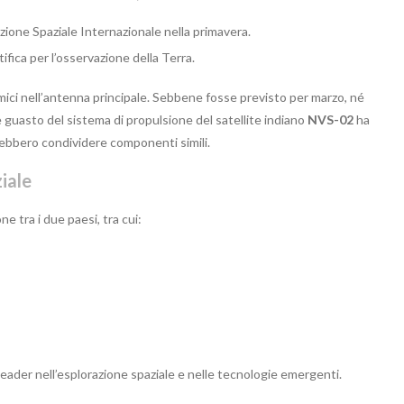
zione Spaziale Internazionale nella primavera.
ifica per l’osservazione della Terra.
mici nell’antenna principale. Sebbene fosse previsto per marzo, né
 guasto del sistema di propulsione del satellite indiano
NVS-02
ha
rebbero condividere componenti simili.
iale
e tra i due paesi, tra cui:
 leader nell’esplorazione spaziale e nelle tecnologie emergenti.