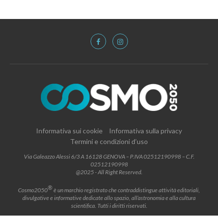
Informativa sui cookie
Informativa sulla privacy
Termini e condizioni d’uso
Via Galeazzo Alessi 6/3 A 16128 GENOVA – P.IVA 02512190998 – C.F.
02512190998
@2025 - All Right Reserved.
®
Cosmo2050
è un marchio registrato che contraddistingue attività editoriali,
divulgative e informative dedicate allo spazio, all’astronomia e alla cultura
scientifica. Tutti i diritti riservati.