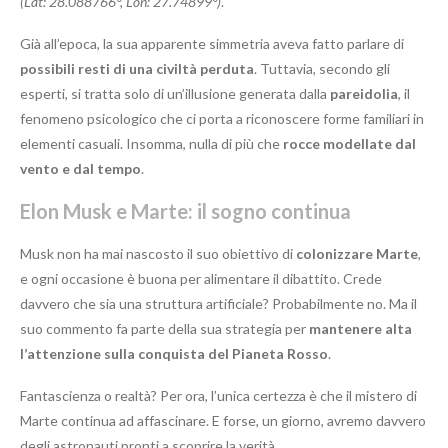
(Lat: 28.088766°, Lon: 27.74899°)
.
Già all’epoca, la sua apparente simmetria aveva fatto parlare di
possibili resti di una civiltà perduta
. Tuttavia, secondo gli
esperti, si tratta solo di un’illusione generata dalla
pareidolia
, il
fenomeno psicologico che ci porta a riconoscere forme familiari in
elementi casuali. Insomma, nulla di più che
rocce modellate dal
vento e dal tempo
.
Elon Musk e Marte: il sogno continua
Musk non ha mai nascosto il suo obiettivo di
colonizzare Marte
,
e ogni occasione è buona per alimentare il dibattito. Crede
davvero che sia una struttura artificiale? Probabilmente no. Ma il
suo commento fa parte della sua strategia per
mantenere alta
l’attenzione sulla conquista del Pianeta Rosso
.
Fantascienza o realtà? Per ora, l’unica certezza è che il mistero di
Marte continua ad affascinare. E forse, un giorno, avremo davvero
degli astronauti pronti a scoprire la verità.