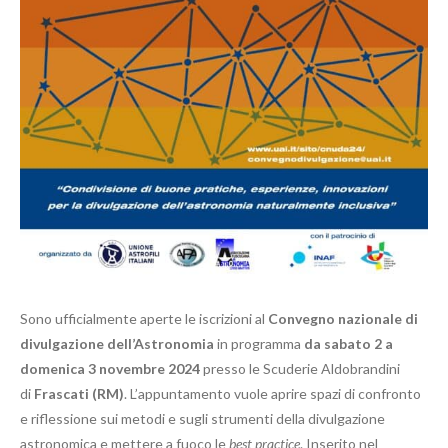
Sono ufficialmente aperte le iscrizioni al
Convegno nazionale di
divulgazione dell’Astronomia
in programma
da sabato 2 a
domenica 3 novembre 2024
presso le Scuderie Aldobrandini
di
Frascati (RM)
. L’appuntamento vuole aprire spazi di confronto
e riflessione sui metodi e sugli strumenti della divulgazione
astronomica e mettere a fuoco le
best practice
. Inserito nel