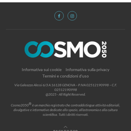
Informativa sui cookie
Informativa sulla privacy
Termini e condizioni d’uso
Via Galeazzo Alessi 6/3 A 16128 GENOVA – P.IVA 02512190998 – C.F.
02512190998
@2025 - All Right Reserved.
®
Cosmo2050
è un marchio registrato che contraddistingue attività editoriali,
divulgative e informative dedicate allo spazio, all’astronomia e alla cultura
scientifica. Tutti i diritti riservati.