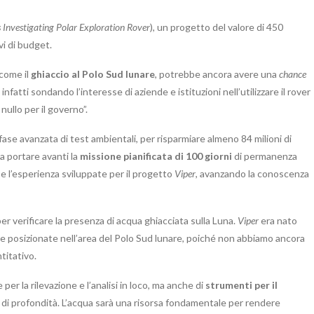
s Investigating Polar Exploration Rover
), un progetto del valore di 450
i di budget.
 come il
ghiaccio al Polo Sud lunare
, potrebbe ancora avere una
chance
nfatti sondando l’interesse di aziende e istituzioni nell’utilizzare il rover
nullo per il governo”.
fase avanzata di test ambientali, per risparmiare almeno 84 milioni di
 a portare avanti la
missione pianificata di 100 giorni
di permanenza
a e l’esperienza sviluppate per il progetto
Viper
, avanzando la conoscenza
r verificare la presenza di acqua ghiacciata sulla Luna.
Viper
era nato
che posizionate nell’area del Polo Sud lunare, poiché non abbiamo ancora
titativo.
er la rilevazione e l’analisi in loco, ma anche di
strumenti per il
di profondità. L’acqua sarà una risorsa fondamentale per rendere