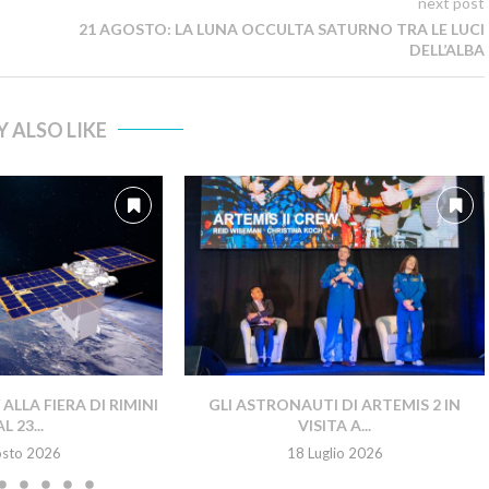
next post
21 AGOSTO: LA LUNA OCCULTA SATURNO TRA LE LUCI
DELL’ALBA
 ALSO LIKE
LLA FIERA DI RIMINI
GLI ASTRONAUTI DI ARTEMIS 2 IN
L 23...
VISITA A...
osto 2026
18 Luglio 2026