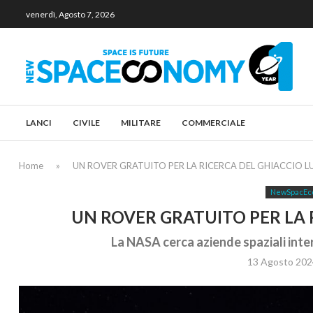
venerdì, Agosto 7, 2026
LANCI
CIVILE
MILITARE
COMMERCIALE
Home
»
UN ROVER GRATUITO PER LA RICERCA DEL GHIACCIO L
NewSpacEc
UN ROVER GRATUITO PER LA 
La NASA cerca aziende spaziali inter
13 Agosto 202