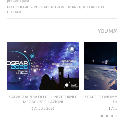
previous post
FOTO DI GIUSEPPE PAPPA: GIOVE, MARTE, IL TORO E LE
PLEIADI
YOU MAY
SALVAGUARDIA DEI CIELI NOTTURNI E
SPACE ECONOMY A
MEGACOSTELLAZIONI
DA
6 Agosto 2026
1 Ag