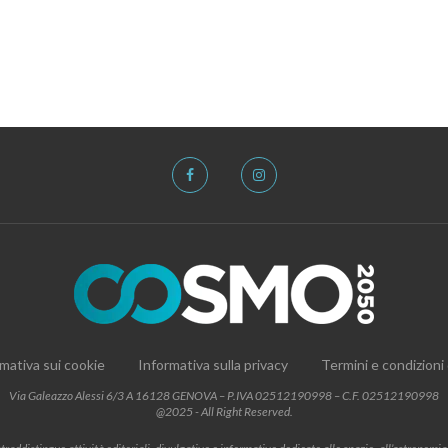
mativa sui cookie
Informativa sulla privacy
Termini e condizioni
Via Galeazzo Alessi 6/3 A 16128 GENOVA – P.IVA 02512190998 – C.F. 02512190998
@2025 - All Right Reserved.