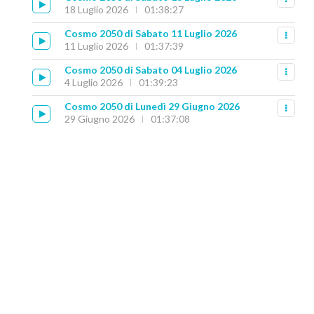
18 Luglio 2026
01:38:27
Cosmo 2050 di Sabato 11 Luglio 2026
11 Luglio 2026
01:37:39
Cosmo 2050 di Sabato 04 Luglio 2026
4 Luglio 2026
01:39:23
Cosmo 2050 di Lunedì 29 Giugno 2026
29 Giugno 2026
01:37:08
LA CINA HA RAGGIUNTO UNA MINI-
LE IMMAGINI DI 
LUNA DELLA TERRA
HAYA
15 Luglio 2026
14 Lug