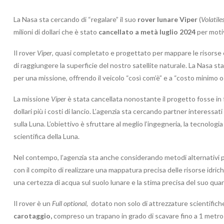
La Nasa sta cercando di “regalare” il suo
rover lunare
Viper
(
Volatile
milioni di dollari che è stato
cancellato a metà luglio 2024
per motiv
Il rover
Viper
, quasi completato e progettato per mappare le risorse
di raggiungere la superficie del nostro satellite naturale. La Nasa sta i
per una missione, offrendo il veicolo “così com’è” e a “costo minimo o 
La missione
Viper
è stata cancellata nonostante il progetto fosse in 
dollari più i costi di lancio. L’agenzia sta cercando partner interessati
sulla Luna. L’obiettivo è sfruttare al meglio l’ingegneria, la tecnologi
scientifica della Luna.
Nel contempo, l’agenzia sta anche considerando metodi alternativi pe
con il compito di realizzare una mappatura precisa delle risorse idri
una certezza di acqua sul suolo lunare e la stima precisa del suo quan
Il rover è un
Full optional,
dotato non solo di attrezzature scientifiche p
carotaggio,
compreso un trapano in grado di scavare fino a 1 metro 