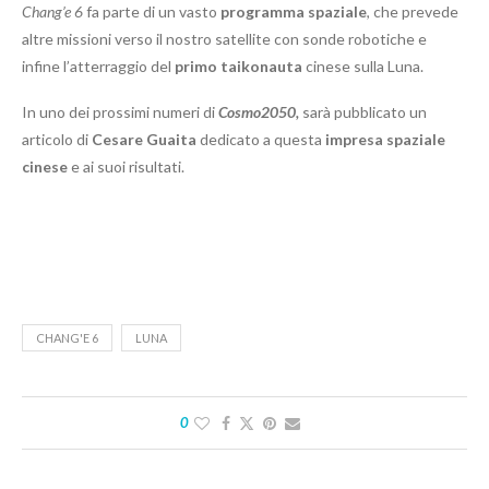
Chang’e 6
fa parte di un vasto
programma spaziale
, che prevede
altre missioni verso il nostro satellite con sonde robotiche e
infine l’atterraggio del
primo taikonauta
cinese sulla Luna.
In uno dei prossimi numeri di
Cosmo2050,
sarà pubblicato un
articolo di
Cesare Guaita
dedicato a questa
impresa spaziale
cinese
e ai suoi risultati.
CHANG'E 6
LUNA
0