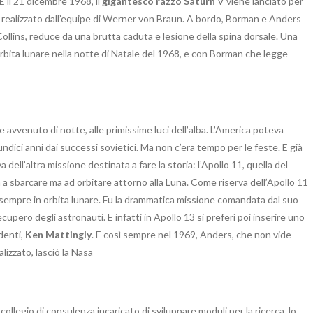
 E il 21 dicembre 1968, il
gigantesco razzo Saturn
V viene lanciato per
nte realizzato dall’equipe di Werner von Braun. A bordo, Borman e Anders
ollins, reduce da una brutta caduta e lesione della spina dorsale. Una
orbita lunare nella notte di Natale del 1968, e con Borman che legge
vvenuto di notte, alle primissime luci dell’alba. L’America poteva
ici anni dai successi sovietici. Ma non c’era tempo per le feste. E già
ell’altra missione destinata a fare la storia: l’Apollo 11, quella del
 a sbarcare ma ad orbitare attorno alla Luna. Come riserva dell’Apollo 11
 sempre in orbita lunare. Fu la drammatica missione comandata dal suo
recupero degli astronauti. E infatti in Apollo 13 si preferì poi inserire uno
denti,
Ken Mattingly
. E così sempre nel 1969, Anders, che non vide
lizzato, lasciò la Nasa
 collegio di consulenza incaricato di sviluppare moduli per la ricerca, lo