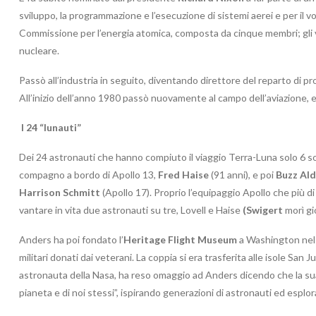
sviluppo, la programmazione e l’esecuzione di sistemi aerei e per il 
Commissione per l’energia atomica, composta da cinque membri; gli v
nucleare.
Passò all’industria in seguito, diventando direttore del reparto di p
All’inizio dell’anno 1980 passò nuovamente al campo dell’aviazione, 
I 24 “lunauti”
Dei 24 astronauti che hanno compiuto il viaggio Terra-Luna solo 6 so
compagno a bordo di Apollo 13,
Fred Haise
(91 anni), e poi
Buzz Ald
Harrison Schmitt
(Apollo 17). Proprio l’equipaggio Apollo che più di 
vantare in vita due astronauti su tre, Lovell e Haise
(Swigert
morì gi
Anders ha poi fondato l’
Heritage Flight Museum
a Washington nel 1
militari donati dai veterani. La coppia si era trasferita alle isole San 
astronauta della Nasa, ha reso omaggio ad Anders dicendo che la sua
pianeta e di noi stessi”, ispirando generazioni di astronauti ed esplor