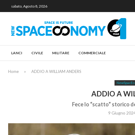
sabato, Agosto 8, 2026
LANCI
CIVILE
MILITARE
COMMERCIALE
Home
»
ADDIO A WILLIAM ANDERS
NewSpacEc
ADDIO A WI
Fece lo “scatto” storico de
9 Giugno 202