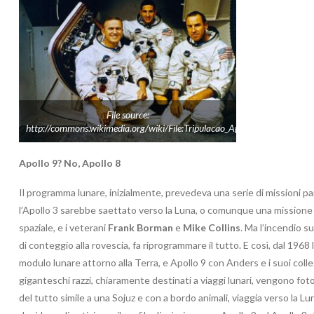
File source:
http://commons.wikimedia.org/wiki/File:Tripulacao_Apollo_8.jpg
Apollo 9? No, Apollo 8
Il programma lunare, inizialmente, prevedeva una serie di missioni p
l’Apollo 3 sarebbe saettato verso la Luna, o comunque una missione 
spaziale, e i veterani
Frank Borman
e
Mike Collins
. Ma l’incendio s
di conteggio alla rovescia, fa riprogrammare il tutto. E così, dal 1968 
modulo lunare attorno alla Terra, e Apollo 9 con Anders e i suoi colle
giganteschi razzi, chiaramente destinati a viaggi lunari, vengono fotog
del tutto simile a una Sojuz e con a bordo animali, viaggia verso la Lun