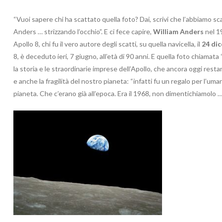
“Vuoi sapere chi ha scattato quella foto? Dai, scrivi che l’abbiamo sca
Anders … strizzando l’occhio”. E ci fece capire,
William Anders
nel 1
Apollo 8, chi fu il vero autore degli scatti, su quella navicella, il
24 di
8, è deceduto ieri, 7 giugno, all’età di 90 anni. E quella foto chiamata 
la storia e le straordinarie imprese dell’Apollo, che ancora oggi rest
e anche la fragilità del nostro pianeta: “infatti fu un regalo per l’um
pianeta. Che c’erano già all’epoca. Era il 1968, non dimentichiamolo …