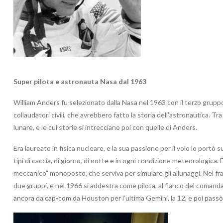
Super pilota e astronauta Nasa dal 1963
William Anders fu selezionato dalla Nasa nel 1963 con il terzo gruppo
collaudatori civili, che avrebbero fatto la storia dell’astronautica. Tr
lunare, e le cui storie si intrecciano poi con quelle di Anders.
Era laureato in fisica nucleare, e la sua passione per il volo lo portò s
tipi di caccia, di giorno, di notte e in ogni condizione meteorologica. 
meccanico” monoposto, che serviva per simulare gli allunaggi. Nel fra
due gruppi, e nel 1966 si addestra come pilota, al fianco del coman
ancora da cap-com da Houston per l’ultima Gemini, la 12, e poi passò