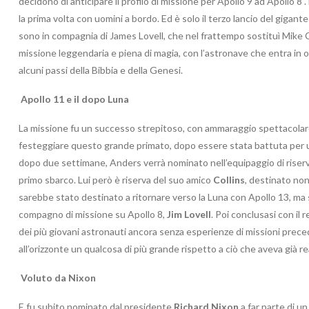
decidono di anticipare il profilo di missione per Apollo 9 ad Apollo 8 .
la prima volta con uomini a bordo. Ed è solo il terzo lancio del giga
sono in compagnia di James Lovell, che nel frattempo sostituì Mike C
missione leggendaria e piena di magia, con l’astronave che entra in 
alcuni passi della Bibbia e della Genesi.
Apollo 11 e il dopo Luna
La missione fu un successo strepitoso, con ammaraggio spettacolare a
festeggiare questo grande primato, dopo essere stata battuta per und
dopo due settimane, Anders verrà nominato nell’equipaggio di riserva d
primo sbarco. Lui però è riserva del suo amico
Collins
, destinato non
sarebbe stato destinato a ritornare verso la Luna con Apollo 13, ma
compagno di missione su Apollo 8,
Jim Lovell
. Poi conclusasi con il 
dei più giovani astronauti ancora senza esperienze di missioni prece
all’orizzonte un qualcosa di più grande rispetto a ciò che aveva già rea
Voluto da Nixon
E fu subito nominato dal presidente
Richard Nixon
a far parte di un