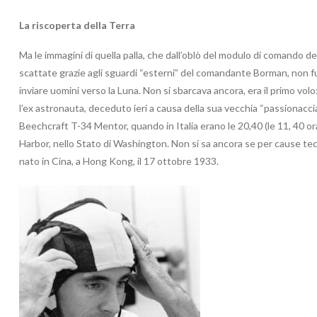
La riscoperta della Terra
Ma le immagini di quella palla, che dall’oblò del modulo di comando d
scattate grazie agli sguardi “esterni” del comandante Borman, non fur
inviare uomini verso la Luna. Non si sbarcava ancora, era il primo volo
l’ex astronauta, deceduto ieri a causa della sua vecchia “passionaccia” 
Beechcraft T-34 Mentor, quando in Italia erano le 20,40 (le 11, 40 ora
Harbor, nello Stato di Washington. Non si sa ancora se per cause te
nato in Cina, a Hong Kong, il 17 ottobre 1933.