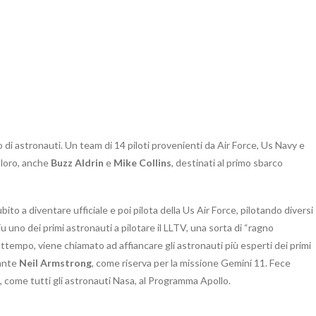
 di astronauti. Un team di 14 piloti provenienti da Air Force, Us Navy e
a loro, anche
Buzz Aldrin
e
Mike Collins
, destinati al primo sbarco
ubito a diventare ufficiale e poi pilota della Us Air Force, pilotando diversi
Fu uno dei primi astronauti a pilotare il LLTV, una sorta di “ragno
ttempo, viene chiamato ad affiancare gli astronauti più esperti dei primi
dante
Neil Armstrong
, come riserva per la missione Gemini 11. Fece
, come tutti gli astronauti Nasa, al Programma Apollo.