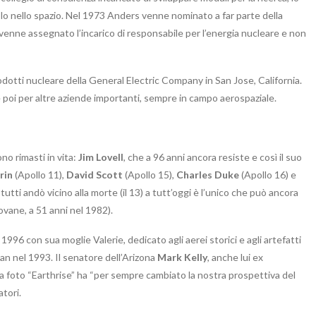
volo nello spazio. Nel 1973 Anders venne nominato a far parte della
enne assegnato l’incarico di responsabile per l’energia nucleare e non
rodotti nucleare della General Electric Company in San Jose, California.
e poi per altre aziende importanti, sempre in campo aerospaziale.
no rimasti in vita:
Jim Lovell
, che a 96 anni ancora resiste e così il suo
rin
(Apollo 11),
David Scott
(Apollo 15),
Charles Duke
(Apollo 16) e
tutti andò vicino alla morte (il 13) a tutt’oggi è l’unico che può ancora
ovane, a 51 anni nel 1982).
996 con sua moglie Valerie, dedicato agli aerei storici e agli artefatti
Juan nel 1993. Il senatore dell’Arizona
Mark Kelly
, anche lui ex
 foto “Earthrise” ha “per sempre cambiato la nostra prospettiva del
atori.