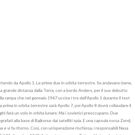
artendo da Apollo 1. Le prime due in orbita terrestre. Se andavano bene,
a grande distanza dalla Terra, con a bordo Anders, per il suo debutto
ulla rampa che nel gennaio 1967 uccise i tre dell’Apollo 1 durante il test
la prima in orbita terrestre sarà Apollo 7, poi Apollo 8 dovrà collaudare il
ghi farà un volo in orbita lunare. Ma i sovietici preoccupano. Due
rafati alla base di Bajkonur dai satelliti spia. E una capsula russa Zond,
a e vi fa ritorno. Così, con un’operazione rischiosa, i responsabili Nasa