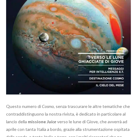
Questo numero di
Cosmo
, senza trascurare le altre tematiche che
contraddistinguono la nostra rivista, è dedicato in particolare al
lancio della
missione
Juice
verso le lune di Giove, che avverrà ad
aprile con tanta Italia a bordo, grazie alla strumentazione ospitata
dalla sonda, e tanta Italia a terra, con i molti ricercatori che ne