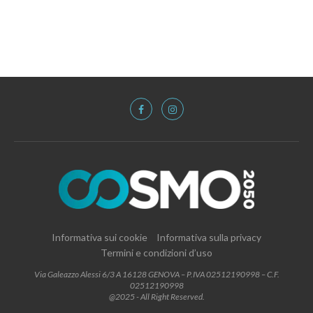
Informativa sui cookie
Informativa sulla privacy
Termini e condizioni d’uso
Via Galeazzo Alessi 6/3 A 16128 GENOVA – P.IVA 02512190998 – C.F.
02512190998
@2025 - All Right Reserved.