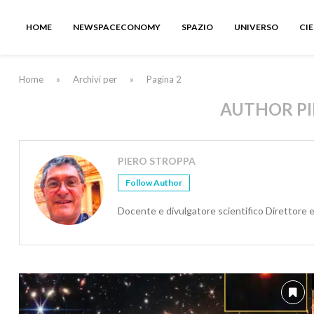
HOME
NEWSPACECONOMY
SPAZIO
UNIVERSO
CI
Home
»
Archivi per
»
Pagina 2
AUTHOR
P
PIERO STROPPA
Follow Author
Docente e divulgatore scientifico Direttore 