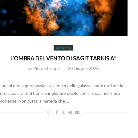
Universo
L’OMBRA DEL VENTO DI SAGITTARIUS A*
by
Piero Stroppa
20 Giugno 2026
I buchi neri supermassicci al centro delle galassie sono noti per la
loro capacità di attrarre e inglobare quello che si trova nelle loro
vicinanze. Non tutta la materia che …