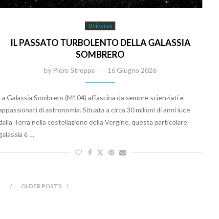
Universo
IL PASSATO TURBOLENTO DELLA GALASSIA
SOMBRERO
by
Piero Stroppa
16 Giugno 2026
La Galassia Sombrero (M104) affascina da sempre scienziati e
appassionati di astronomia. Situata a circa 30 milioni di anni luce
dalla Terra nella costellazione della Vergine, questa particolare
galassia è …
OLDER POSTS