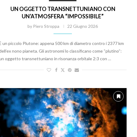
UN OGGETTO TRANSNETTUNIANO CON
UN’ATMOSFERA “IMPOSSIBILE”
by
Piero Stroppa
22 Giugno 2026
È un piccolo Plutone: appena 500 km di diametro contro i 2377 km
dell’ex nono pianeta. Gli astronomi lo classificano come “plutino“:
un oggetto transnettuniano in risonanza orbitale 2:3 con …