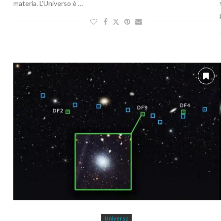
materia. L’Universo è …
Universo