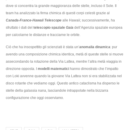
dove si concentra la grande maggioranza delle stelle, incluso il Sole. Il
team ha analizzato la firma chimica di questi corpi celesti grazie al
Canada-France-Hawaii Telescope
alle Hawaii; successivamente, ha
sfruttato i dati del
telescopio spaziale
Gaia
dell’Agenzia spaziale europea
per calcolarne le distanze e tracciarne le orbite.
Ciò che ha insospettito gli scienziati è stata un’
anomalia dinamica
: pur
avendo una composizione chimica identica, metà di queste stelle si muove
assecondando la rotazione della Via Lattea, mentre l’altra metà viaggia in
direzione opposta. I
modelli matematici
hanno dimostrato che l’impatto
con Loki avvenne quando la giovane Via Lattea non si era stabilizzata nel
disco rotante che vediamo oggi. Questo antico cataclisma ha disperso le
stelle della galassia nana, lasciandole intrappolate nella bizzarra
configurazione che oggi osserviamo.