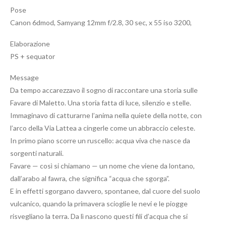
Pose
Canon 6dmod, Samyang 12mm f/2.8, 30 sec, x 55 iso 3200,
Elaborazione
PS + sequator
Message
Da tempo accarezzavo il sogno di raccontare una storia sulle
Favare di Maletto. Una storia fatta di luce, silenzio e stelle.
Immaginavo di catturarne l’anima nella quiete della notte, con
l’arco della Via Lattea a cingerle come un abbraccio celeste.
In primo piano scorre un ruscello: acqua viva che nasce da
sorgenti naturali.
Favare — così si chiamano — un nome che viene da lontano,
dall’arabo al fawra, che significa “acqua che sgorga”.
E in effetti sgorgano davvero, spontanee, dal cuore del suolo
vulcanico, quando la primavera scioglie le nevi e le piogge
risvegliano la terra. Da lì nascono questi fili d’acqua che si