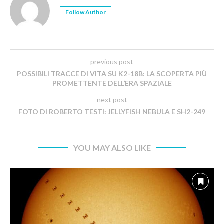
Follow Author
previous post
POSSIBILI TRACCE DI VITA SU K2-18B: LA SCOPERTA PIÙ
PROMETTENTE DELL’ERA SPAZIALE
next post
FOTO DI ROBERTO TESTI: JELLYFISH NEBULA E SH2-249
YOU MAY ALSO LIKE