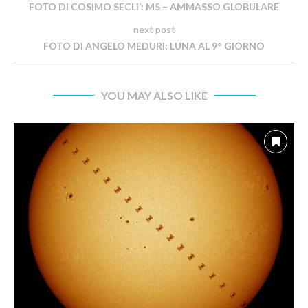
FOTO DI COSIMO SECLI’: M5 – AMMASSO GLOBULARE
next post
FOTO DI ANGELO MEDURI: LUNA AL 9° GIORNO
YOU MAY ALSO LIKE