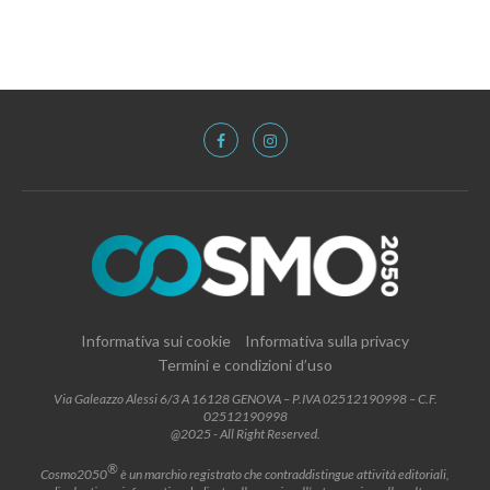
Informativa sui cookie
Informativa sulla privacy
Termini e condizioni d’uso
Via Galeazzo Alessi 6/3 A 16128 GENOVA – P.IVA 02512190998 – C.F.
02512190998
@2025 - All Right Reserved.
®
Cosmo2050
è un marchio registrato che contraddistingue attività editoriali,