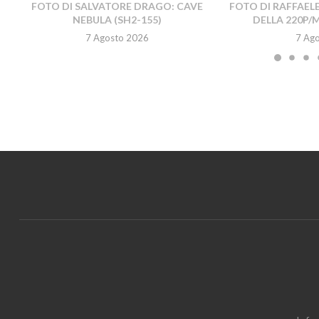
FOTO DI SALVATORE DRAGO: CAVE
FOTO DI RAFFAEL
NEBULA (SH2-155)
DELLA 220P/
7 Agosto 2026
7 Ag