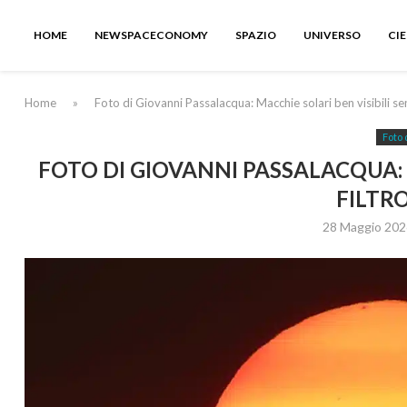
HOME
NEWSPACECONOMY
SPAZIO
UNIVERSO
CI
Home
»
Foto di Giovanni Passalacqua: Macchie solari ben visibili sen
Foto 
FOTO DI GIOVANNI PASSALACQUA: 
FILTR
28 Maggio 202