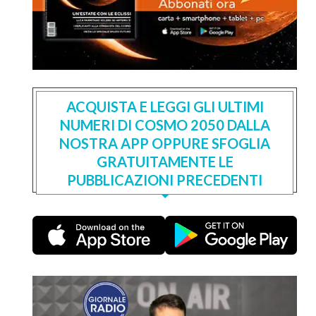
ACQUISTA E LEGGI GLI ULTIMI
NUMERI DI COSMO 2050 DALLA
NOSTRA APP OPPURE SFOGLIA
GRATUITAMENTE LE
PUBBLICAZIONI PRECEDENTI