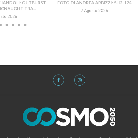
E IANDOLI: OUTBURST
FOTO DI ANDREA ARBIZZI: SH2-124
MCNAUGHT TRA...
7 Agosto 2026
osto 2026