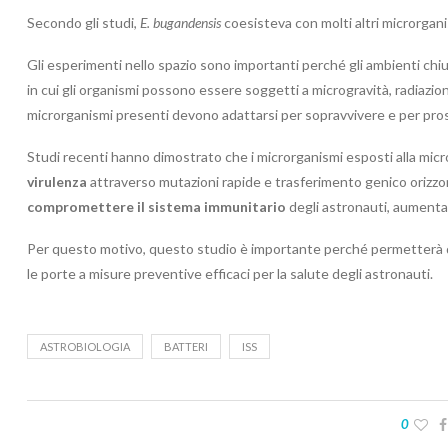
Secondo gli studi,
E. bugandensis
coesisteva con molti altri microrgani
Gli esperimenti nello spazio sono importanti perché gli ambienti chi
in cui gli organismi possono essere soggetti a microgravità, radiazioni e 
microrganismi presenti devono adattarsi per sopravvivere e per pro
Studi recenti hanno dimostrato che i microrganismi esposti alla mic
virulenza
attraverso mutazioni rapide e trasferimento genico orizzon
compromettere il sistema immunitario
degli astronauti, aumentand
Per questo motivo, questo studio è importante perché permetterà d
le porte a misure preventive efficaci per la salute degli astronauti.
ASTROBIOLOGIA
BATTERI
ISS
0