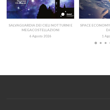
SALVAGUARDIA DEI CIELI NOTTURNI E
SPACE ECONOMY A
MEGACOSTELLAZIONI
DA
6 Agosto 2026
1 Ag