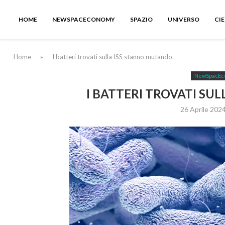
HOME
NEWSPACECONOMY
SPAZIO
UNIVERSO
CI
Home
»
I batteri trovati sulla ISS stanno mutando
NewSpacEc
I BATTERI TROVATI SU
26 Aprile 202