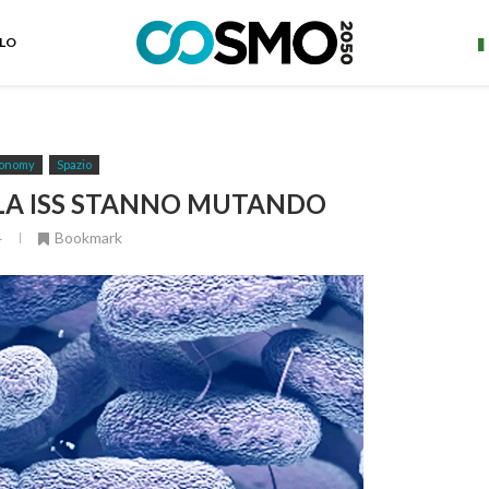
ELO
onomy
Spazio
LLA ISS STANNO MUTANDO
4
Bookmark