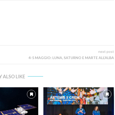
next post
4-5 MAGGIO: LUNA, SATURNO E MARTE ALL’ALBA
 ALSO LIKE