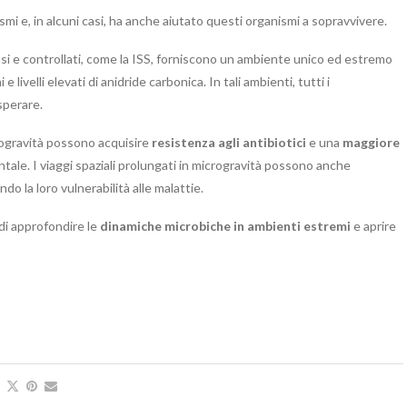
smi e, in alcuni casi, ha anche aiutato questi organismi a sopravvivere.
usi e controllati, come la ISS, forniscono un ambiente unico ed estremo
livelli elevati di anidride carbonica. In tali ambienti, tutti i
sperare.
rogravità possono acquisire
resistenza agli antibiotici
e una
maggiore
tale. I viaggi spaziali prolungati in microgravità possono anche
o la loro vulnerabilità alle malattie.
i approfondire le
dinamiche microbiche in ambienti estremi
e aprire