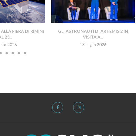
LLA FIERA DI RIMINI
GLI ASTRONAUTI DI ARTEMIS 2 IN
L 23...
VISITA A...
osto 2026
18 Luglio 2026