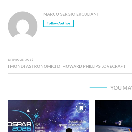
MARCO SERGIO ERCULIANI
Follow Author
previous post
I MONDI ASTRONOMICI DI HOWARD PHILLIPS LOVECRAFT
YOU MAY