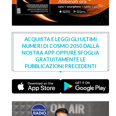
ACQUISTA E LEGGI GLI ULTIMI
NUMERI DI COSMO 2050 DALLA
NOSTRA APP OPPURE SFOGLIA
GRATUITAMENTE LE
PUBBLICAZIONI PRECEDENTI