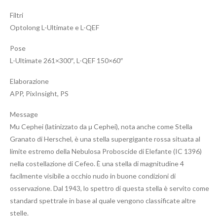
Filtri
Optolong L-Ultimate e L-QEF
Pose
L-Ultimate 261×300″, L-QEF 150×60″
Elaborazione
APP, PixInsight, PS
Message
Mu Cephei (latinizzato da μ Cephei), nota anche come Stella
Granato di Herschel, è una stella supergigante rossa situata al
limite estremo della Nebulosa Proboscide di Elefante (IC 1396)
nella costellazione di Cefeo. È una stella di magnitudine 4
facilmente visibile a occhio nudo in buone condizioni di
osservazione. Dal 1943, lo spettro di questa stella è servito come
standard spettrale in base al quale vengono classificate altre
stelle.