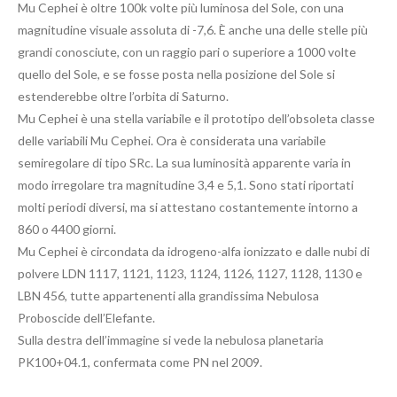
Mu Cephei è oltre 100k volte più luminosa del Sole, con una
magnitudine visuale assoluta di -7,6. È anche una delle stelle più
grandi conosciute, con un raggio pari o superiore a 1000 volte
quello del Sole, e se fosse posta nella posizione del Sole si
estenderebbe oltre l’orbita di Saturno.
Mu Cephei è una stella variabile e il prototipo dell’obsoleta classe
delle variabili Mu Cephei. Ora è considerata una variabile
semiregolare di tipo SRc. La sua luminosità apparente varia in
modo irregolare tra magnitudine 3,4 e 5,1. Sono stati riportati
molti periodi diversi, ma si attestano costantemente intorno a
860 o 4400 giorni.
Mu Cephei è circondata da idrogeno-alfa ionizzato e dalle nubi di
polvere LDN 1117, 1121, 1123, 1124, 1126, 1127, 1128, 1130 e
LBN 456, tutte appartenenti alla grandissima Nebulosa
Proboscide dell’Elefante.
Sulla destra dell’immagine si vede la nebulosa planetaria
PK100+04.1, confermata come PN nel 2009.