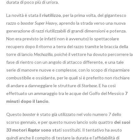
durata di poco più di un’ora.
La novità è stata il
riutilizzo
, per la prima volta, del gigantesco
razzo o
booster
Super Heavy
, aprendo la strada verso una nuova
generazione di razzi riutilizzabili di grandi dimensioni e potenza.
Non era previsto (e infatti non è avvenuto) lo spettacolare
recupero dopo il ritorno a terra del razzo tramite le braccia della
torre di lancio
Mechazilla
, poiché il vettore ha dovuto percorrere la
fase di rientro con un angolo di attacco differente, e una tale
serie di manovre nuove e complesse, con lo scopo di risparmiare
combustibile e ossidante, per le quali si è preferito non rischiare
di andare a danneggiare le strutture di
Starbase
. E ha così
effettuato un ammaraggio tra le acque del Golfo del Messico
7
minuti dopo il lancio
.
Questo
booster
è stato già utilizzato nel volo numero 7 dello
scorso gennaio, e per questo nuovo lancio solo quattro
dei suoi
33
motori
Raptor
sono st
ati sostituiti. Il tentativo ha avuto
quindi anche il compito di testare la durata e l’affidabilità di