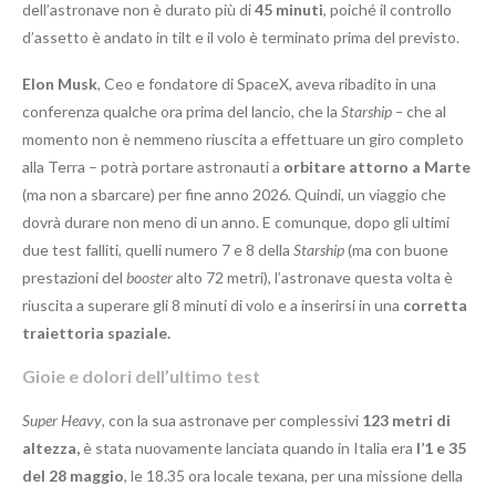
dell’astronave non è durato più di
45 minuti
, poiché il controllo
d’assetto è andato in tilt e il volo è terminato prima del previsto.
Elon Musk
, Ceo e fondatore di SpaceX, aveva ribadito in una
conferenza qualche ora prima del lancio, che la
Starship –
che al
momento non è nemmeno riuscita a effettuare un giro completo
alla Terra – potrà portare astronauti a
orbitare attorno a Marte
(ma non a sbarcare) per fine anno 2026. Quindi, un viaggio che
dovrà durare non meno di un anno. E comunque, dopo gli ultimi
due test falliti, quelli numero 7 e 8 della
Starship
(ma con buone
prestazioni del
booster
alto 72 metri), l’astronave questa volta è
riuscita a superare gli 8 minuti di volo e a inserirsi in una
corretta
traiettoria spaziale.
Gioie e dolori dell’ultimo test
Super Heavy
, con la sua astronave per complessivi
123 metri di
altezza,
è stata nuovamente lanciata quando in Italia era
l’1 e 35
del 28 maggio
, le 18.35 ora locale texana, per una missione della