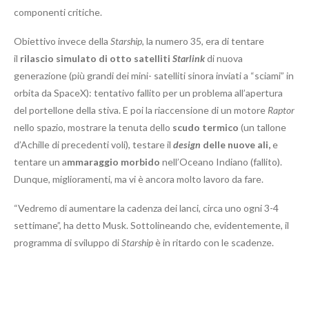
componenti critiche.
Obiettivo invece della
Starship
, la numero 35, era di tentare
il
rilascio simulato di
otto satelliti
Starlink
di nuova
generazione (più grandi dei mini- satelliti sinora inviati a “sciami” in
orbita da SpaceX): tentativo fallito per un problema all’apertura
del portellone della stiva. E poi la riaccensione di un motore
Raptor
nello spazio, mostrare la tenuta dello
scudo termico
(un tallone
d’Achille di precedenti voli), testare il
design
delle nuove ali,
e
tentare un a
mmaraggio morbido
nell’Oceano Indiano (fallito).
Dunque, miglioramenti, ma vi è ancora molto lavoro da fare.
“Vedremo di aumentare la cadenza dei lanci, circa uno ogni 3-4
settimane”, ha detto Musk. Sottolineando che, evidentemente, il
programma di sviluppo di
Starship
è in ritardo con le scadenze.