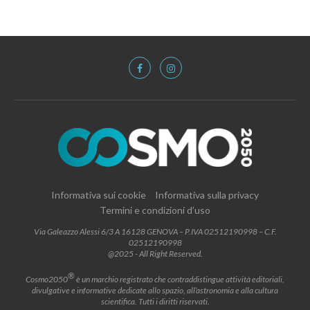
Informativa sui cookie
Informativa sulla privacy
Termini e condizioni d’uso
Via Galeazzo Alessi 6/3 A 16128 GENOVA – P.IVA 02512190998 – C.F.
02512190998
@2025 - All Right Reserved.
®
Cosmo2050
è un marchio registrato che contraddistingue attività editoriali,
divulgative e informative dedicate allo spazio, all’astronomia e alla cultura
scientifica. Tutti i diritti riservati.