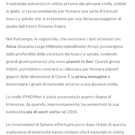
Il materiale polveroso in orbita attorno alla giovane stella, visibile
in giallo, si sta assemblando per formare una serie di intricati
bracci a spirale che si estendono per una distanza maggiore di
quella dell’intero Sistema Solare.
Nel frattempo, le regioni blu, che mostrano i dati ottenuti con
Alma
(
Atacama Large Millimeter/submillimeter Array
), provengono
dalle profondità della struttura dei bracci a spirale, svelando
grandi grumi polverosi che sono
pianeti
in fieri
. Questi grumi,
infatti, potrebbero contrarsi e collassare per formare pianeti
giganti delle dimensioni di Giove. È la
prima immagine
a
immortalare i grumi di materiale attorno a una giovane stella.
La stella V960 Mon è stata osservata in quanto degna di
interesse, da quando, improvvisamente, ha aumentato la sua
luminosità
più di venti volte
nel 2014.
Le osservazioni di Sphere effettuate poco dopo l’inizio di questa
esplosione di luminosità hanno rivelato che il materiale in orbita