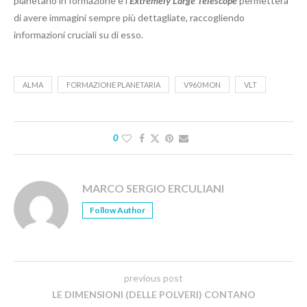
planetario in formazione e l’
Extremely Large Telescope
permetterà
di avere immagini sempre più dettagliate, raccogliendo
informazioni cruciali su di esso.
ALMA
FORMAZIONE PLANETARIA
V960 MON
VLT
0
MARCO SERGIO ERCULIANI
Follow Author
previous post
LE DIMENSIONI (DELLE POLVERI) CONTANO