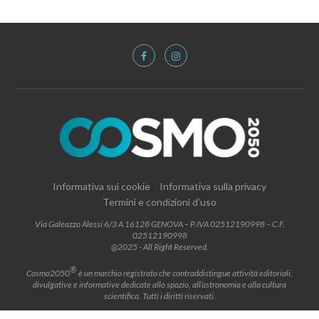
Informativa sui cookie
Informativa sulla privacy
Termini e condizioni d’uso
Via Galeazzo Alessi 6/3 A 16128 GENOVA – P.IVA 02512190998 – C.F.
02512190998
@2025 - All Right Reserved.
®
Cosmo2050
è un marchio registrato che contraddistingue attività editoriali,
divulgative e informative dedicate allo spazio, all’astronomia e alla cultura
scientifica. Tutti i diritti riservati.