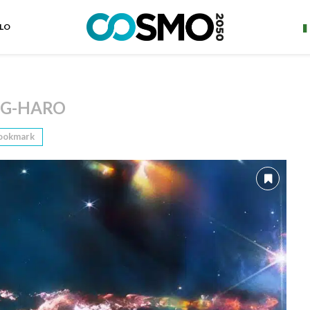
ELO
IG-HARO
ookmark