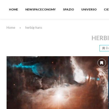
HOME
NEWSPACECONOMY
SPAZIO
UNIVERSO
CI
Home
»
herbig-haro
HERB
B