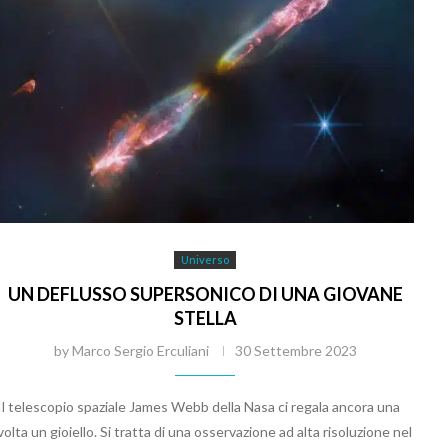
Universo
UN DEFLUSSO SUPERSONICO DI UNA GIOVANE
STELLA
by
Marco Sergio Erculiani
30 Settembre 2023
Il telescopio spaziale James Webb della Nasa ci regala ancora una
volta un gioiello. Si tratta di una osservazione ad alta risoluzione nel