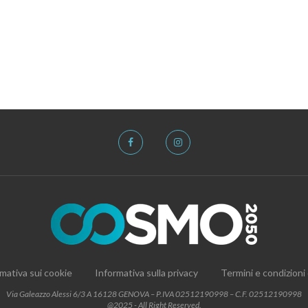
mativa sui cookie
Informativa sulla privacy
Termini e condizioni
Via Galeazzo Alessi 6/3 A 16128 GENOVA – P.IVA 02512190998 – C.F. 02512190998
@2025 - All Right Reserved.