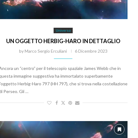
Universo
UN OGGETTO HERBIG-HARO IN DETTAGLIO
by
Marco Sergio Erculiani
6 Dicembre 2023
Ancora un “centro” per il telescopio spaziale James Webb che in
questa immagine suggestiva ha immortalato superbamente
l’oggetto Herbig-Haro 797 (HH 797), che si trova nella costellazione
di Perseo. Gli …