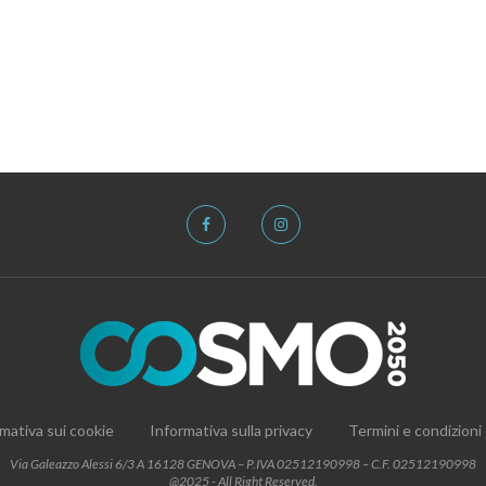
mativa sui cookie
Informativa sulla privacy
Termini e condizioni
Via Galeazzo Alessi 6/3 A 16128 GENOVA – P.IVA 02512190998 – C.F. 02512190998
@2025 - All Right Reserved.