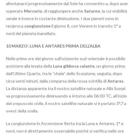
allontanarsi progressivamente dal Sole ha consentito a, dopo aver
superato
Mercurio
, di raggiungere anche
Saturno
, la cui visibilità
serale è invece in costante diminuzione. I due pianeti sono in
reciproca
congiunzione
il giorno 8, con Venere in transito 1° a
nord del pianeta inanellato.
10 MARZO:
LUNA E ANTARES PRIMA DELL’ALBA
Nelle prime ore del giorno sull’orizzonte sud-orientale è possibile
assistere alla levata della
Luna gibbosa calante
, un giorno prima
dell’Ultimo Quarto, tra le “chele” dello Scorpione, seguita, dopo
circa venti minuti, dalla comparsa della rossa scintilla di
Antares
.
La distanza apparente tra il nostro satellite naturale e
Alfa Scorpii
va progressivamente diminuendo e intorno alle 06:00 TC, all’inizio
del crepuscolo civile, il nostro satellite naturale si è portato 3°,7 a
ovest della stella.
La congiunzione in Ascensione Retta tra la Luna e Antares, 1° a
nord, non è direttamente osservabile poiché si verifica nelle ore