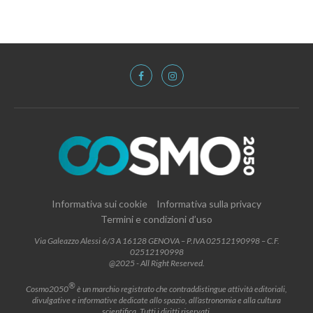
Informativa sui cookie
Informativa sulla privacy
Termini e condizioni d’uso
Via Galeazzo Alessi 6/3 A 16128 GENOVA – P.IVA 02512190998 – C.F.
02512190998
@2025 - All Right Reserved.
®
Cosmo2050
è un marchio registrato che contraddistingue attività editoriali,
divulgative e informative dedicate allo spazio, all’astronomia e alla cultura
scientifica. Tutti i diritti riservati.