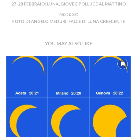
27-28 FEBBRAIO: LUNA, GIOVE E POLLUCE AL MATTINO
next post
FOTO DI ANGELO MEDURI: FALCE DI LUNA CRESCENTE
YOU MAY ALSO LIKE