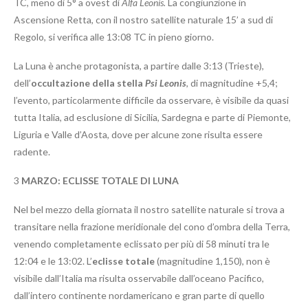
TC, meno di 5° a ovest di
Alfa Leonis.
La congiunzione in
Ascensione Retta, con il nostro satellite naturale 15’ a sud di
Regolo, si verifica alle 13:08 TC in pieno giorno.
La Luna è anche protagonista, a partire dalle 3:13 (Trieste),
dell’
occultazione della stella
Psi Leonis
, di magnitudine +5,4;
l’evento, particolarmente difficile da osservare, è visibile da quasi
tutta Italia, ad esclusione di Sicilia, Sardegna e parte di Piemonte,
Liguria e Valle d’Aosta, dove per alcune zone risulta essere
radente.
3
MARZO:
ECLISSE TOTALE DI LUNA
Nel bel mezzo della giornata il nostro satellite naturale si trova a
transitare nella frazione meridionale del cono d’ombra della Terra,
venendo completamente eclissato per più di 58 minuti tra le
12:04 e le 13:02. L’
eclisse totale
(magnitudine 1,150), non è
visibile dall’Italia ma risulta osservabile dall’oceano Pacifico,
dall’intero continente nordamericano e gran parte di quello