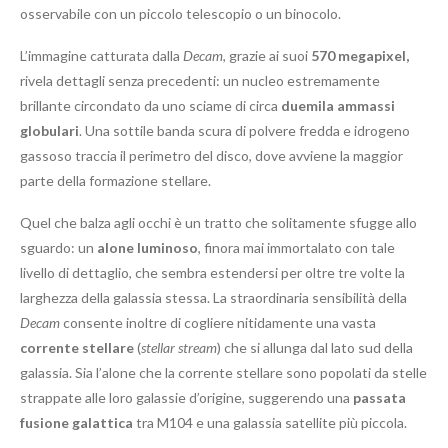
osservabile con un piccolo telescopio o un binocolo.
L’immagine catturata dalla
Decam
, grazie ai suoi
570 megapixel,
rivela dettagli senza precedenti: un nucleo estremamente
brillante circondato da uno sciame di circa
duemila ammassi
globulari
. Una sottile banda scura di polvere fredda e idrogeno
gassoso traccia il perimetro del disco, dove avviene la maggior
parte della formazione stellare.
Quel che balza agli occhi è un tratto che solitamente sfugge allo
sguardo: un
alone luminoso
, finora mai immortalato con tale
livello di dettaglio, che sembra estendersi per oltre tre volte la
larghezza della galassia stessa. La straordinaria sensibilità della
Decam
consente inoltre di cogliere nitidamente una vasta
corrente stellare
(
stellar stream
) che si allunga dal lato sud della
galassia. Sia l’alone che la corrente stellare sono popolati da stelle
strappate alle loro galassie d’origine, suggerendo una
passata
fusione galattica
tra M104 e una galassia satellite più piccola.