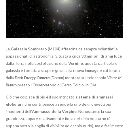
La
Galassia Sombrero
(M104) affascina da sempre scienziati e
appassionati di astronomia. Situata a circa
30 milioni di anni luce
dalla Terra nella costellazione della
Vergine
, questa particolare
galassia è tornata a stupire grazie alla nuova immagine catturata
dalla
Dark Energy Camera
(
Decam
) montata sul telescopio
Victor M.
Blanco
presso l’Osservatorio di Cerro Tololo, in Cile.
Ciò che colpisce di più è il suo intricato
sistema di
ammassi
globulari
, che contribuisce a renderla uno degli oggetti più
imponenti dell’
Ammasso della Vergine
. Nonostante la sua
grandezza, appare relativamente fioca nel cielo notturno (è
appena sotto la soglia di visibilità ad occhio nudo), ma è facilmente