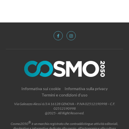
Informativa sui cookie
Informativa sulla privacy
Termini e condizioni d’uso
Via Galeazzo Alessi 6/3 A 16128 GENOVA – P.IVA 02512190998 – C.F.
02512190998
@2025 - All Right Reserved.
®
Cosmo2050
è un marchio registrato che contraddistingue attività editoriali,
divulgative e informative dedicate allo spazio, all’astronomia e alla cultura