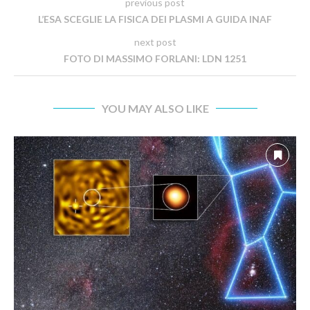
previous post
L’ESA SCEGLIE LA FISICA DEI PLASMI A GUIDA INAF
next post
FOTO DI MASSIMO FORLANI: LDN 1251
YOU MAY ALSO LIKE