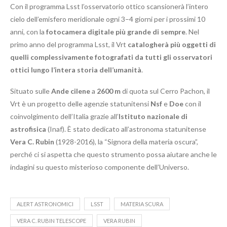
Con il programma Lsst l’osservatorio ottico scansionerà l’intero
cielo dell’emisfero meridionale ogni 3–4 giorni per i prossimi 10
anni, con la
fotocamera digitale più grande di sempre
. Nel
primo anno del programma Lsst, il Vrt
catalogherà più oggetti di
quelli complessivamente fotografati da tutti gli osservatori
ottici lungo l’intera storia dell’umanità
.
Situato sulle
Ande cilene
a
2600 m
di quota sul Cerro Pachon, il
Vrt è un progetto delle agenzie statunitensi
Nsf
e
Doe
con il
coinvolgimento dell’Italia grazie all’
Istituto nazionale di
astrofisica
(Inaf). È stato dedicato all’astronoma statunitense
Vera C. Rubin
(1928-2016), la “Signora della materia oscura”,
perché ci si aspetta che questo strumento possa aiutare anche le
indagini su questo misterioso componente dell’Universo.
ALERT ASTRONOMICI
LSST
MATERIA SCURA
VERA C. RUBIN TELESCOPE
VERA RUBIN