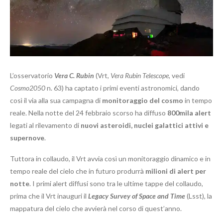
L’osservatorio
Vera C. Rubin
(Vrt,
Vera Rubin Telescope
, vedi
Cosmo2050
n. 63) ha captato i primi eventi astronomici, dando
così il via alla sua campagna di
monitoraggio del cosmo
in tempo
reale. Nella notte del 24 febbraio scorso ha diffuso
800mila alert
legati al rilevamento di
nuovi asteroidi, nuclei galattici attivi e
supernove
.
Tuttora in collaudo, il Vrt avvia così un monitoraggio dinamico e in
tempo reale del cielo che in futuro produrrà
milioni di alert per
notte
. I primi alert diffusi sono tra le ultime tappe del collaudo,
prima che il Vrt inauguri il
Legacy Survey of Space and Time
(Lsst), la
mappatura del cielo che avvierà nel corso di quest’anno.