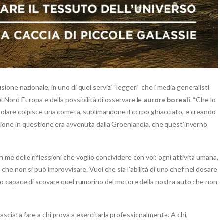
sione nazionale, in uno di quei servizi “leggeri” che i media generalisti
nel Nord Europa e della possibilità di osservare le
aurore boreali
. “Che lo
 solare colpisce una cometa, sublimandone il corpo ghiacciato, e creando
azione in questione era avvenuta dalla Groenlandia, che quest’inverno
in me delle riflessioni che voglio condividere con voi: ogni attività umana,
che non si può improvvisare. Vuoi che sia l’abilità di uno chef nel dosare
ico capace di scovare quel rumorino del motore della nostra auto che non
lasciata fare a chi prova a esercitarla professionalmente. A chi,