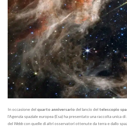
In occasione del
quarto anniversario
del lancio del
telescopio spa
l’Agenzia spaziale europea (Esa) ha presentato una raccolta unica di
del
Webb
con quelle di altri osservatori ottenute da terra e dallo spaz