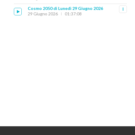
Cosmo 2050 di Lunedì 29 Giugno 2026
29 Giugno 2026
01:37:08
WD 1856 B, L’ESOPIANETA
LA SUPER-TERRA G
SOPRAVVISSUTO ALLA MORTE DELLA...
16 Lug
18 Luglio 2026