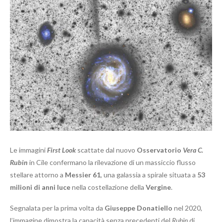
Le immagini
First Look
scattate dal nuovo
Osservatorio
Vera C.
Rubin
in Cile confermano la rilevazione di un massiccio flusso
stellare attorno a
Messier 61
, una galassia a spirale situata a
53
milioni di anni luce
nella costellazione della
Vergine
.
Segnalata per la prima volta da
Giuseppe Donatiello
nel 2020,
l’immagine dimostra la capacità senza precedenti del
Rubin
di