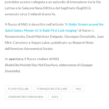
potrebbe essere collegata a un episodio di interazione tra la Via
Lattea e la Galassia Nana Ellittica del Sagittario (SagDEG)
avvenuto circa 5 miliardi di anni fa.
Il flusso di M61 è descritto nell’articolo
“
A Stellar Stream around the
Spiral Galaxy Messier 61 in Rubin First Look Imaging
”
di Aaron J.
Romanowsky, David Martínez-Delgado, Giuseppe Donatiello, Juan
Miró-Carretero e Seppo Laine, pubblicato su
Research Notes
dell’American Astronomical Society.
In
apertura
, il flusso stellare di M61
(
RubinObs/Noirlab/Slac/Nsf/Doe/Aura,
elaborazione di Giuseppe
Donatiello
).
FLUSSI STELLARI
FORMAZIONE STELLARE
M61
OSSERVATORIO VERA RUBIN
SOLE