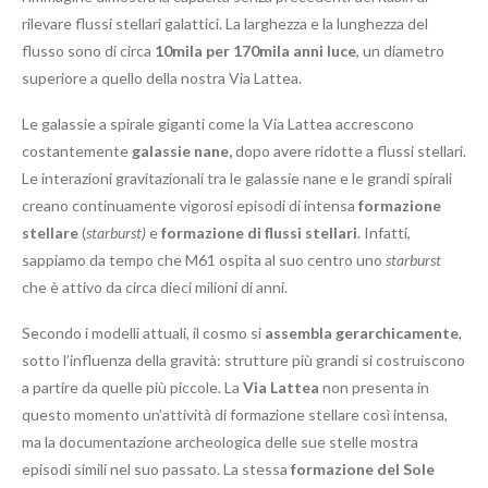
rilevare flussi stellari galattici. La larghezza e la lunghezza del
flusso sono di circa
10mila per 170mila anni luce
, un diametro
superiore a quello della nostra Via Lattea.
Le galassie a spirale giganti come la Via Lattea accrescono
costantemente
galassie nane,
dopo avere ridotte a flussi stellari.
Le interazioni gravitazionali tra le galassie nane e le grandi spirali
creano continuamente vigorosi episodi di intensa
formazione
stellare
(
starburst)
e
formazione di flussi stellari
. Infatti,
sappiamo da tempo che M61 ospita al suo centro uno
starburst
che è attivo da circa dieci milioni di anni.
Secondo i modelli attuali, il cosmo si
assembla gerarchicamente
,
sotto l’influenza della gravità: strutture più grandi si costruiscono
a partire da quelle più piccole. La
Via Lattea
non presenta in
questo momento un’attività di formazione stellare così intensa,
ma la documentazione archeologica delle sue stelle mostra
episodi simili nel suo passato. La stessa
formazione del Sole