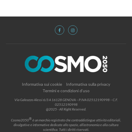
Informativa sui cookie
Informativa sulla privacy
Termini e condizioni d’uso
Via Galeazzo Alessi 6/3 A 16128 GENOVA – P.IVA 02512190998 – C.F.
02512190998
@2025 - All Right Reserved.
®
Cosmo2050
è un marchio registrato che contraddistingue attività editoriali,
divulgative e informative dedicate allo spazio, all’astronomia e alla cultura
scientifica. Tutti i diritti riservati.