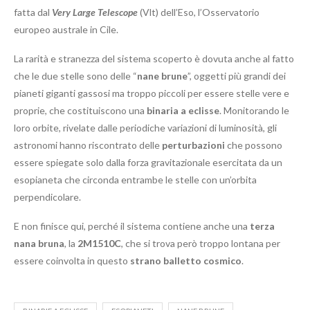
fatta dal
Very Large Telescope
(Vlt) dell’Eso, l’Osservatorio
europeo australe in Cile.
La rarità e stranezza del sistema scoperto è dovuta anche al fatto
che le due stelle sono delle “
nane brune
”, oggetti più grandi dei
pianeti giganti gassosi ma troppo piccoli per essere stelle vere e
proprie, che costituiscono una
binaria a eclisse
. Monitorando le
loro orbite, rivelate dalle periodiche variazioni di luminosità, gli
astronomi hanno riscontrato delle
perturbazioni
che possono
essere spiegate solo dalla forza gravitazionale esercitata da un
esopianeta che circonda entrambe le stelle con un’orbita
perpendicolare.
E non finisce qui, perché il sistema contiene anche una
terza
nana bruna
, la
2M1510C
, che si trova però troppo lontana per
essere coinvolta in questo
strano balletto cosmico
.