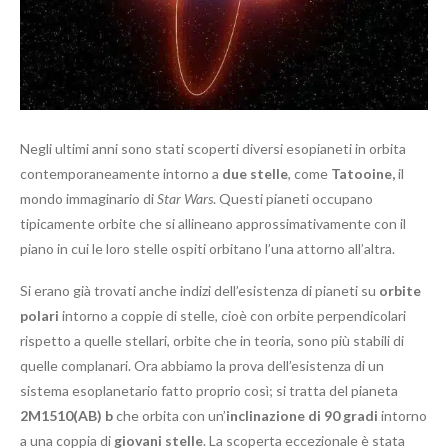
Negli ultimi anni sono stati scoperti diversi esopianeti in orbita
contemporaneamente intorno a
due stelle
, come
Tatooine,
il
mondo immaginario di
Star Wars
. Questi pianeti occupano
tipicamente orbite che si allineano approssimativamente con il
piano in cui le loro stelle ospiti orbitano l’una attorno all’altra.
Si erano già trovati anche indizi dell’esistenza di pianeti su
orbite
polari
intorno a coppie di stelle, cioè con orbite perpendicolari
rispetto a quelle stellari, orbite che in teoria, sono più stabili di
quelle complanari. Ora abbiamo la prova dell’esistenza di un
sistema esoplanetario fatto proprio così; si tratta del pianeta
2M1510(AB) b
che orbita con un’
inclinazione di 90 gradi
intorno
a una coppia di
giovani stelle
. La scoperta eccezionale è stata