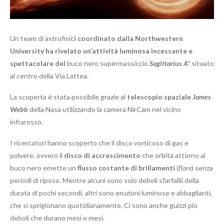
Un team di astrofisic
i coordinato dalla Northwestern
University ha rivelato un’attività luminosa incessante e
spettacolare del
buco nero supermassiccio
Sagittarius A*
situato
al centro della Via Lattea.
La scoperta è stata possibile grazie al
telescopio spaziale
James
Webb
della Nasa utilizzando la camera NirCam nel vicino
infrarosso.
I ricercatori hanno scoperto che il disco vorticoso di gas e
polvere, ovvero il
disco di accrescimento
che orbita attorno al
buco nero emette un
flusso costante di brillamenti
(
flare
) senza
periodi di riposo. Mentre alcuni sono solo deboli sfarfallii della
durata di pochi secondi, altri sono eruzioni luminose e abbaglianti,
che si sprigionano quotidianamente. Ci sono anche guizzi più
deboli che durano mesi e mesi.