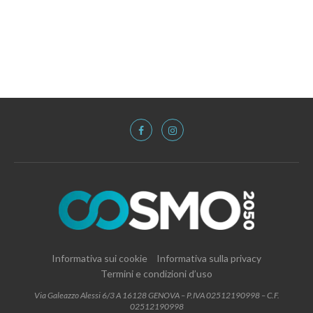
Informativa sui cookie
Informativa sulla privacy
Termini e condizioni d’uso
Via Galeazzo Alessi 6/3 A 16128 GENOVA – P.IVA 02512190998 – C.F.
02512190998