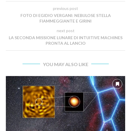
previous post
FOTO DI EGIDIO VERGANI: NEBULOSE STELLA
FIAMMEGGIANTE E GIRINI
next post
LA SECONDA MISSIONE LUNARE DI INTUITIVE MACHINES
PRONTA AL LANCIO
YOU MAY ALSO LIKE