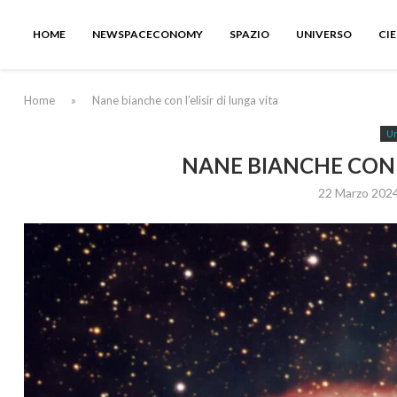
HOME
NEWSPACECONOMY
SPAZIO
UNIVERSO
CI
Home
»
Nane bianche con l’elisir di lunga vita
Un
NANE BIANCHE CON L
22 Marzo 202