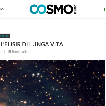
ELO
iverso
’ELISIR DI LUNGA VITA
4
Bookmark