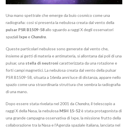
Una mano spettrale che emerge da buio cosmico come una
radiografia: così si presenta la nebulosa creata dal vento della
pulsar PSR B1509-58
allo sguardo a raggi X degli osservatori
spaziali
Ixpe
e
Chandra
.
Queste particolari nebulose sono generate dal vento che,
insieme ai getti di materia e antimateria, si allontana dai poli di una
pulsar, una
stella di neutroni
caratterizzata da una rotazione e
forti campi magnetici. La nebulosa creata dal vento della pulsar
PSR B1509-58, situata a 16mila anni luce di distanza, appare nello
spazio come una straordinaria struttura che sembra la radiografia
di una mano.
Dopo essere stata rivelata nel 2001 da
Chandra
, il telescopio a
raggi X della Nasa, la nebulosa
MSH 15-52
è stata protagonista di
una grande campagna osservativa di Ixpe, la missione frutto della
collaborazione tra la Nasa e l’Agenzia spaziale italiana, lanciata nel