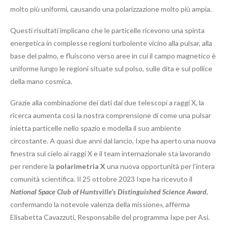
molto più uniformi, causando una polarizzazione molto più ampia.
Questi risultati implicano che le particelle ricevono una spinta
energetica in complesse regioni turbolente vicino alla pulsar, alla
base del palmo, e fluiscono verso aree in cui il campo magnetico è
uniforme lungo le regioni situate sul polso, sulle dita e sul pollice
della mano cosmica.
Grazie alla combinazione dei dati dai due telescopi a raggi X, la
ricerca aumenta così la nostra comprensione di come una pulsar
inietta particelle nello spazio e modella il suo ambiente
circostante. A quasi due anni dal lancio, Ixpe ha aperto una nuova
finestra sul cielo ai raggi X e il team internazionale sta lavorando
per rendere la
polarimetria X
una nuova opportunità per l’intera
comunità scientifica. Il 25 ottobre 2023 Ixpe ha ricevuto il
National Space Club of Huntsville’s Distinguished Science Award
,
confermando la notevole valenza della missione», afferma
Elisabetta Cavazzuti, Responsabile del programma Ixpe per Asi.