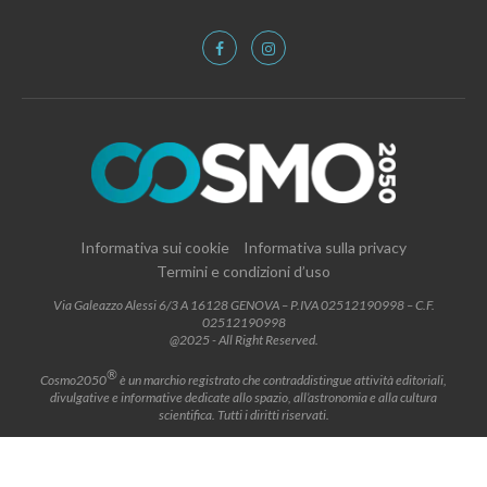
Informativa sui cookie
Informativa sulla privacy
Termini e condizioni d’uso
Via Galeazzo Alessi 6/3 A 16128 GENOVA – P.IVA 02512190998 – C.F.
02512190998
@2025 - All Right Reserved.
®
Cosmo2050
è un marchio registrato che contraddistingue attività editoriali,
divulgative e informative dedicate allo spazio, all’astronomia e alla cultura
scientifica. Tutti i diritti riservati.
BACK TO TOP