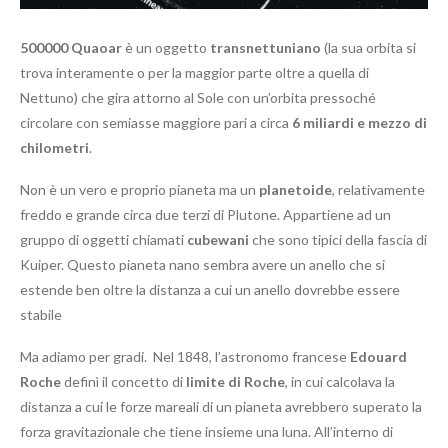
500000 Quaoar
è un oggetto
transnettuniano
(la sua orbita si
trova interamente o per la maggior parte oltre a quella di
Nettuno) che gira attorno al Sole con un’orbita pressoché
circolare con semiasse maggiore pari a circa
6 miliardi e mezzo di
chilometri
.
Non è un vero e proprio pianeta ma un
planetoide
, relativamente
freddo e grande circa due terzi di Plutone. Appartiene ad un
gruppo di oggetti chiamati
cubewani
che sono tipici della fascia di
Kuiper. Questo pianeta nano sembra avere un anello che si
estende ben oltre la distanza a cui un anello dovrebbe essere
stabile
Ma adiamo per gradi. Nel 1848, l’astronomo francese
Edouard
Roche
definì il concetto di
limite di Roche
, in cui calcolava la
distanza a cui le forze mareali di un pianeta avrebbero superato la
forza gravitazionale che tiene insieme una luna. All’interno di