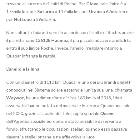
trovano all’interno dei limiti di Roche. Per
Giove
, tale limite è a
175mila km, per
Saturno
a 147mila km, per
Urano
a 62mila km e
per
Nettuno
a 59mila km.
Non soltanto i pianeti sono in accordo con il limite di Roche, anche
il pianeta nano
136108 Haumea
, il più piccolo ad avere anelli, li ha
entro il suo limite Roche. Invece, l’anello irregolare intorno a
Quaoar infrange la regola.
L’anello e la luna
Con un diametro di 1110 km, Quaoar è uno dei più grandi oggetti
conosciuti nel Sistema solare esterno e l’unica sua luna, chiamata
Weywot
, ha una dimensione di circa 160 km. Nel 2018, i dati
osservativi hanno notato del materiale intorno a Quaoar ma solo
nel 2020, grazie all’ausilio del telescopio spaziale
Cheops
dell’Agenzia spaziale europea, è stato possibile osservarlo a
fondo, sfruttando le occultazioni stellari, quando esso passava
davanti a stelle lontane e ne affievoliva la luce.