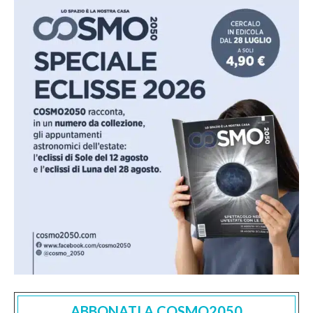
ABBONATI A COSMO2050