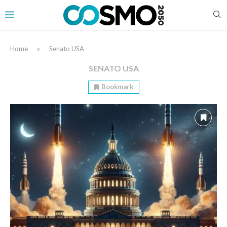
Home
»
Senato USA
SENATO USA
Bookmark