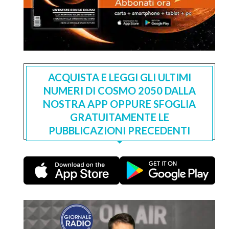
ACQUISTA E LEGGI GLI ULTIMI
NUMERI DI COSMO 2050 DALLA
NOSTRA APP OPPURE SFOGLIA
GRATUITAMENTE LE
PUBBLICAZIONI PRECEDENTI