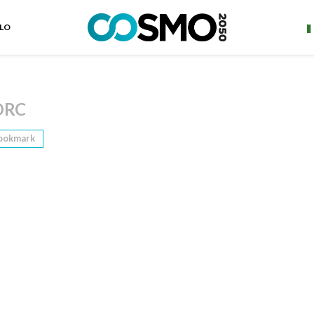
ELO
ORC
ookmark