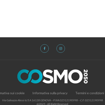
mativa sui cookie
Informativa sulla privacy
Termini e condizioni
Via Galeazzo Alessi 6/3 A 16128 GENOVA – P.IVA 02512190998 – C.F. 02512190998
@2025 - All Right Reserved.