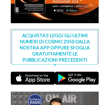
ACQUISTA E LEGGI GLI ULTIMI
NUMERI DI COSMO 2050 DALLA
NOSTRA APP OPPURE SFOGLIA
GRATUITAMENTE LE
PUBBLICAZIONI PRECEDENTI