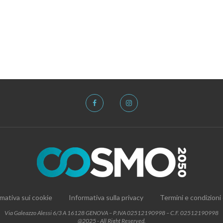
mativa sui cookie
Informativa sulla privacy
Termini e condizioni
Via Galeazzo Alessi 6/3 A 16128 GENOVA – P.IVA 02512190998 – C.F. 02512190998
@2025 - All Right Reserved.