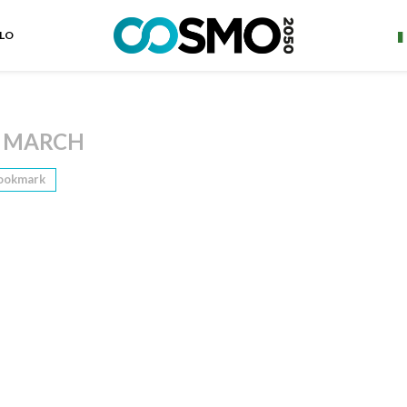
ELO
 MARCH
ookmark