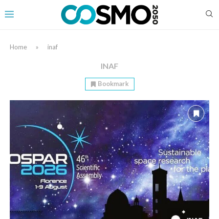
Home
»
inaf
INAF
Bookmark